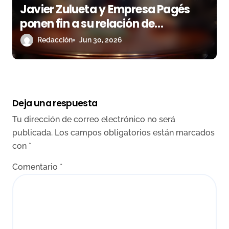
Javier Zulueta y Empresa Pagés
ponen fin a su relación de
apoderamiento
Redacción
Jun 30, 2026
Deja una respuesta
Tu dirección de correo electrónico no será
publicada.
Los campos obligatorios están marcados
con
*
Comentario
*