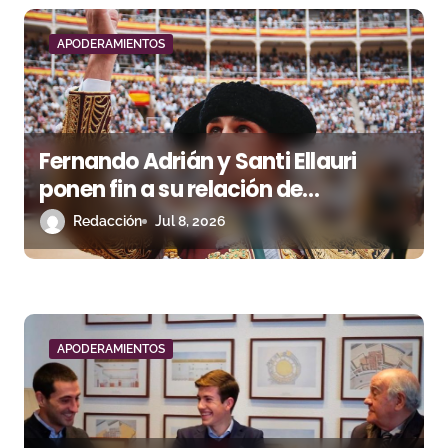
a
d
APODERAMIENTOS
a
s
Fernando Adrián y Santi Ellauri
ponen fin a su relación de
apoderamiento
Redacción
Jul 8, 2026
APODERAMIENTOS