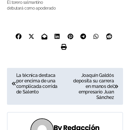
El torero salmantino
debutará como apoderado
N
La técnica destaca
Joaquín Galdós
por encima de una
deposita su carrera
a
complicada corrida
en manos del
de Salento
empresario Juan
v
Sánchez
e
g
By
Redacción