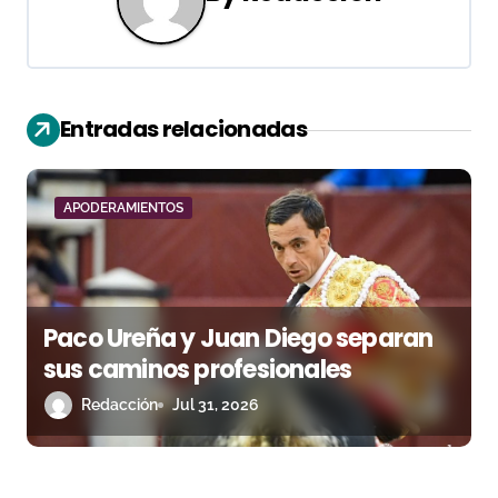
a
c
i
Entradas relacionadas
ó
n
APODERAMIENTOS
d
e
e
Paco Ureña y Juan Diego separan
n
sus caminos profesionales
Redacción
Jul 31, 2026
t
r