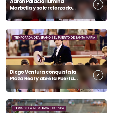
Aarón Palacio ilumina
Marbella y sale reforzado
junto a Manzanares y
Morante
TEMPORADA DE VERANO || EL PUERTO DE SANTA MARÍA
Diego Ventura conquista la
Plaza Real y abre la Puerta
Grande en El Puerto
FERIA DE LA ALBAHACA || HUESCA