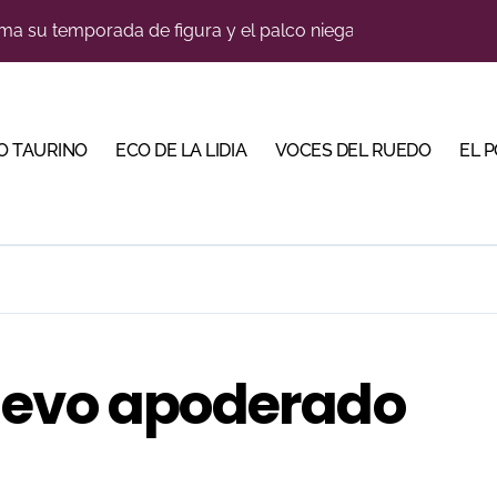
lotito’ sobresale en una noche gris en Las Ventas
n el cuadro de honor de las Colombinas 2026
e de Tauroemoción en Huesca: «Todas las figuras del toreo qui
O TAURINO
ECO DE LA LIDIA
VOCES DEL RUEDO
EL 
orino Martín para su regreso a Huesca trece años después (Im
blanquiazul con descuentos y una corrida homenaje al Málag
illeros en una feria que vuelve a mirar al futuro
cigrande para Morante y Manzanares en Illumbe (Vídeo e imá
 Almendralejo para impulsar la corrida de la Piedad
uevo apoderado
 apuesta por los jóvenes con entradas desde un euro