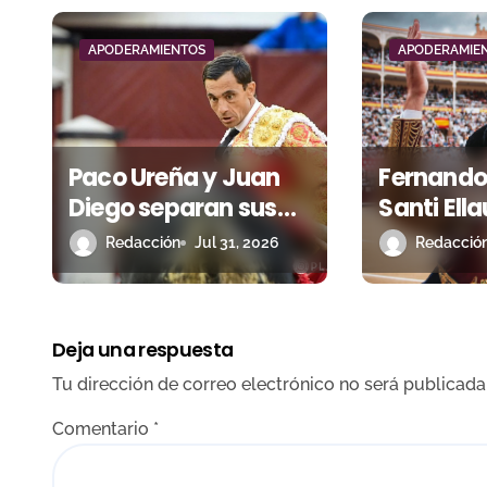
ó
APODERAMIENTOS
APODERAMIE
n
d
e
Paco Ureña y Juan
Fernando
e
Diego separan sus
Santi Ella
caminos
a su rela
n
Redacción
Jul 31, 2026
Redacció
profesionales
apodera
t
r
Deja una respuesta
a
Tu dirección de correo electrónico no será publicada
d
Comentario
*
a