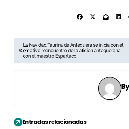
N
La Navidad Taurina de Antequera se inicia con el
emotivo reencuentro de la afición antequerana
a
con el maestro Espartaco
v
e
B
g
a
c
Entradas relacionadas
i