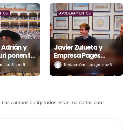
NTOS
APODERAMIENTOS
 Adrián y
Javier Zulueta y
uri ponen fin
Empresa Pagés
ción de
ponen fin a su
n
Jul 8, 2026
Redacción
Jun 30, 2026
miento
relación de
apoderamiento
.
Los campos obligatorios están marcados con
*