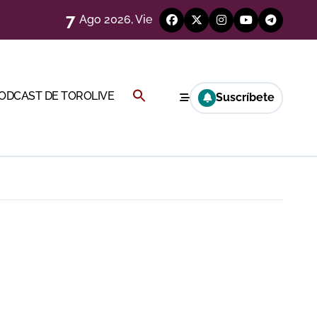
7
Ago 2026, Vie
eren venir a esta feria»
Buscar:
PODCAST DE TOROLIVE
Suscríbete
ágenes)
BOTÓN DE BÚSQUEDA
a CF
genes desde el campo)