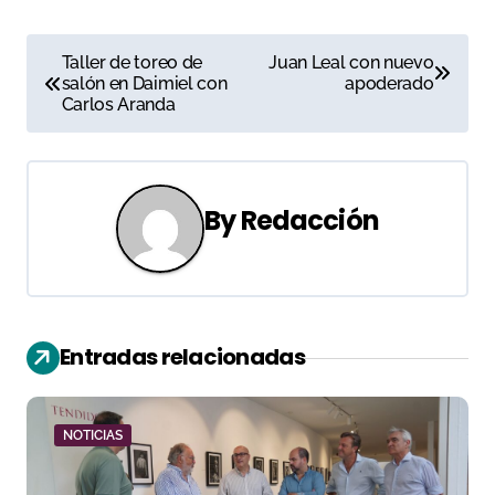
N
Taller de toreo de
Juan Leal con nuevo
salón en Daimiel con
apoderado
a
Carlos Aranda
v
e
By
Redacción
g
a
c
Entradas relacionadas
i
ó
NOTICIAS
n