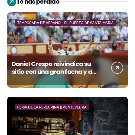
Te has perdido
TEMPORADA DE VERANO || EL PUERTO DE SANTA MARÍA
Daniel Crespo reivindica su
sitio con una gran faena y dos
orejas
FERIA DE LA PEREGRINA || PONTEVEDRA