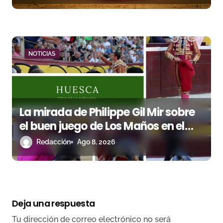
NOTICIAS
La mirada de Philippe Gil Mir sobre
el buen juego de Los Maños en el
arranque de Huesca
Redacción
Ago 8, 2026
Deja una respuesta
Tu dirección de correo electrónico no será