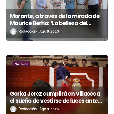
d
e
Morante, a través de la mirada de
e
Maurice Berho: ‘La belleza del
misterio’ llega a La Malagueta
n
Redacción
Ago 8, 2026
t
r
a
NOTICIAS
d
a
Gorka Jerez cumplirá en Villaseca
s
el sueño de vestirse de luces ante
los suyos
Redacción
Ago 8, 2026