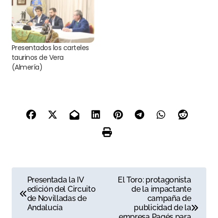
Presentados los carteles
taurinos de Vera
(Almería)
N
Presentada la IV
El Toro: protagonista
edición del Circuito
de la impactante
a
de Novilladas de
campaña de
Andalucía
publicidad de la
v
empresa Pagés para