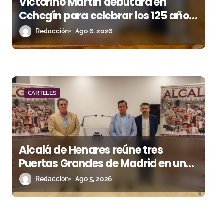
n
Victorino Martín debutará en
Cehegín para celebrar los 125 años
t
de su plaza
Redacción
Ago 6, 2026
r
a
d
a
CARTELES
s
Alcalá de Henares reúne tres
Puertas Grandes de Madrid en una
feria de alto nivel
Redacción
Ago 5, 2026