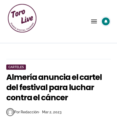
Saltar
al
contenido
CARTELES
Almería anuncia el cartel
del festival para luchar
contra el cáncer
Por Redacción
Mar 2, 2023