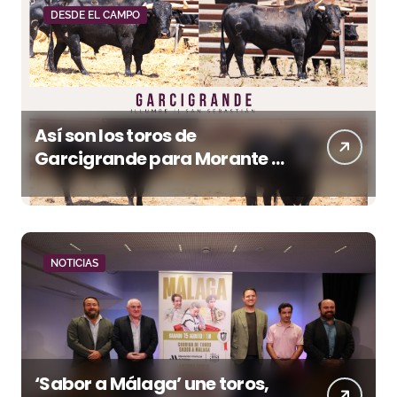
DESDE EL CAMPO
Así son los toros de
Garcigrande para Morante y
Manzanares en Illumbe
(Vídeo e imágenes desde el
campo)
NOTICIAS
‘Sabor a Málaga’ une toros,