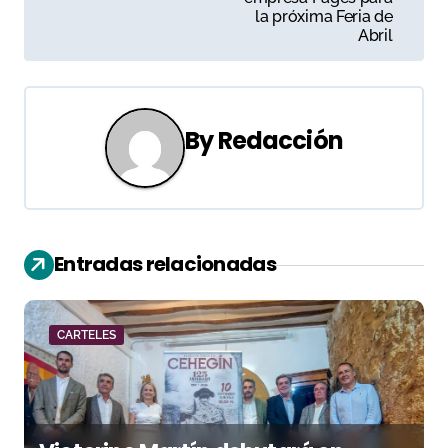
la próxima Feria de
e
Abril
g
a
By
Redacción
c
i
ó
Entradas relacionadas
n
d
CARTELES
e
e