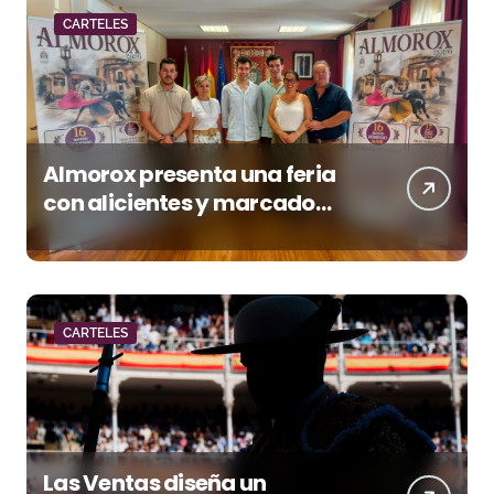
CARTELES
Almorox presenta una feria
con alicientes y marcado
acento torista
CARTELES
Las Ventas diseña un