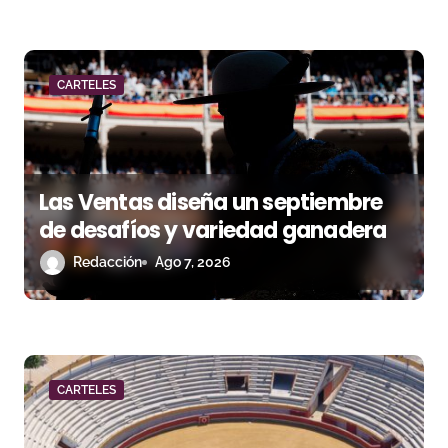
r
a
CARTELES
d
a
s
Las Ventas diseña un septiembre
de desafíos y variedad ganadera
Redacción
Ago 7, 2026
CARTELES