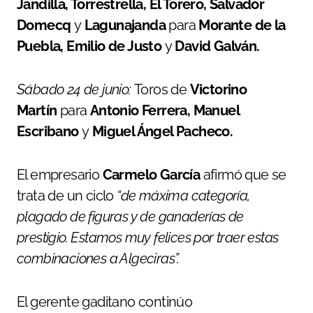
Jandilla, Torrestrella, El Torero, Salvador
Domecq
y
Lagunajanda
para
Morante de la
Puebla, Emilio de Justo
y
David Galván.
Sábado 24 de junio:
Toros de
Victorino
Martín
para
Antonio Ferrera, Manuel
Escribano
y
Miguel Ángel Pacheco.
El empresario
Carmelo García
afirmó que se
trata de un ciclo
“de máxima categoría,
plagado de figuras y de ganaderías de
prestigio. Estamos muy felices por traer estas
combinaciones a Algeciras”.
El gerente gaditano continúo