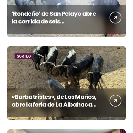
‘Rondeño’ de San Pelayo abre
la corrida de seis
rejoneadores en El Puerto de
Santa María esta noche
SORTEO
«Barbatristes», de Los Maños,
abre la feria de La Albahaca
de Huesca