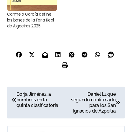
Carmelo García define
las bases de la Feria Real
de Algeciras 2025
N
Borja Jiménez, a
Daniel Luque
hombros en la
segundo confirmado
a
quinta clasificatoria
para los San
Ignacios de Azpeitia
v
e