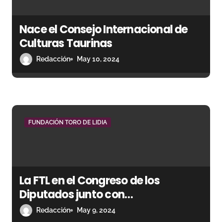
Nace el Consejo Internacional de
Culturas Taurinas
Redacción
May 10, 2024
FUNDACIÓN TORO DE LIDIA
La FTL en el Congreso de los
Diputados junto con
representantes de la tauromaquia
Redacción
May 9, 2024