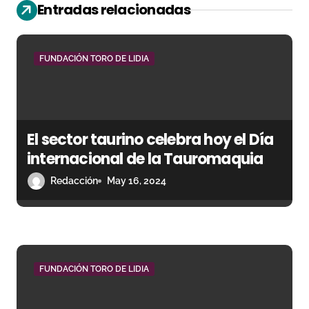
Entradas relacionadas
d
e
FUNDACIÓN TORO DE LIDIA
e
n
t
El sector taurino celebra hoy el Día
internacional de la Tauromaquia
r
Redacción
May 16, 2024
a
d
a
FUNDACIÓN TORO DE LIDIA
s