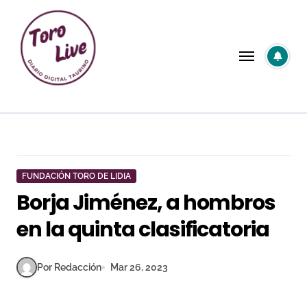
Saltar
al
contenido
FUNDACIÓN TORO DE LIDIA
Borja Jiménez, a hombros
en la quinta clasificatoria
Por Redacción
Mar 26, 2023