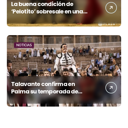
La buena condición de
‘Pelotito’ sobresale en una
noche gris en Las Ventas
NOTICIAS
Talavante confirma en
Palma su temporada de
figura y el palco niega el
premio a Roca Rey