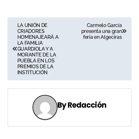
N
LA UNIÓN DE
Carmelo García
CRIADORES
presenta una gran
a
HOMENAJEARÁ A
feria en Algeciras
LA FAMILIA
v
GUARDIOLA Y A
MORANTE DE LA
e
PUEBLA EN LOS
PREMIOS DE LA
g
INSTITUCIÓN
a
c
By
Redacción
i
ó
n