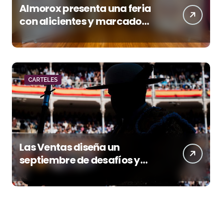
Almorox presenta una feria
con alicientes y marcado
acento torista
CARTELES
Las Ventas diseña un
septiembre de desafíos y
variedad ganadera