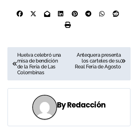
N
Huelva celebró una
Antequera presenta
misa de bendición
los carteles de su
a
de la Feria de Las
Real Feria de Agosto
Colombinas
v
e
g
By
Redacción
a
c