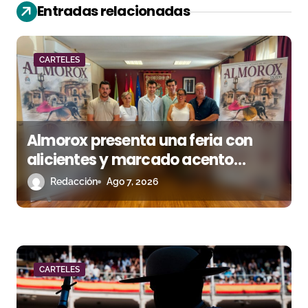
i
Entradas relacionadas
ó
n
CARTELES
d
e
Almorox presenta una feria con
e
alicientes y marcado acento
n
torista
Redacción
Ago 7, 2026
t
r
a
CARTELES
d