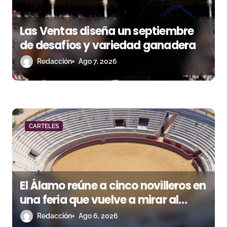
a
s
Las Ventas diseña un septiembre
de desafíos y variedad ganadera
Redacción
Ago 7, 2026
CARTELES
El Álamo reúne a cinco novilleros en
una feria que vuelve a mirar al
futuro
Redacción
Ago 6, 2026