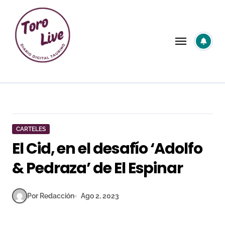
Saltar
al
contenido
CARTELES
El Cid, en el desafío ‘Adolfo
& Pedraza’ de El Espinar
Por Redacción
Ago 2, 2023