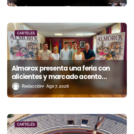
r
a
d
CARTELES
a
s
Almorox presenta una feria con
alicientes y marcado acento
torista
Redacción
Ago 7, 2026
CARTELES