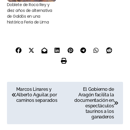
Doblete de Roca Rey y
diez años de alternativa
de Galdós en una
histórica Feria de Lima
N
Marcos Linares y
El Gobierno de
Alberto Aguilar, por
Aragón facilita la
a
caminos separados
documentación en
espectáculos
v
taurinos a los
ganaderos
e