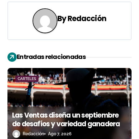
g
a
By
Redacción
c
i
ó
Entradas relacionadas
n
d
CARTELES
e
e
Las Ventas diseña un septiembre
n
de desafíos y variedad ganadera
t
Redacción
Ago 7, 2026