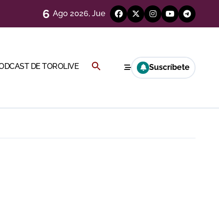
6
Ago 2026, Jue
)
Buscar:
PODCAST DE TOROLIVE
Suscríbete
Cambil
BOTÓN DE BÚSQUEDA
ión
más allá del ruedo