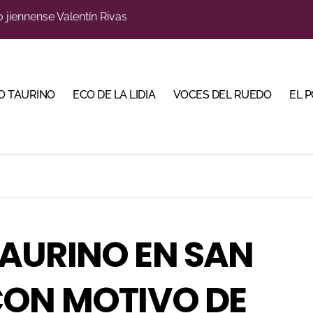
s para la Semana Grande Donostiarra
a una corrida de máxima seriedad para Ciudad Real (En Vídeo
res Puertas Grandes de Madrid en una feria de alto nivel
O TAURINO
ECO DE LA LIDIA
VOCES DEL RUEDO
EL 
 de Linares organiza una novillada en la plaza de toros de 
scubrir al toro bravo como guardián de la biodiversidad
ve a Madrid en busca del premio que se le escapó en junio
 en Parentis: su fractura aún no presenta consolidación
u idilio con el público en una Albahaca de máxima expectac
TAURINO EN SAN
Torería’, una campaña para reivindicar los valores del toreo 
 CON MOTIVO DE