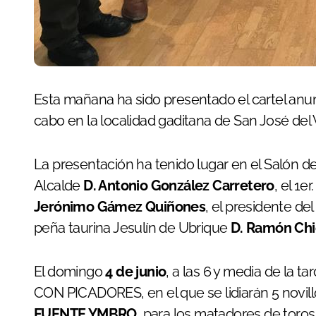
Esta mañana ha sido presentado el cartel anunciador de los festejos taurinos que se llevarán a
cabo en la localidad gaditana de San José del 
La presentación ha tenido lugar en el Salón de
Alcalde
D. Antonio González Carretero
, el 1e
Jerónimo Gámez Quiñones
, el presidente del
peña taurina Jesulín de Ubrique
D. Ramón Chi
El domingo
4 de junio
, a las 6 y media de la 
CON PICADORES, en el que se lidiarán 5 novill
FUENTE YMBRO
, para los matadores de toro