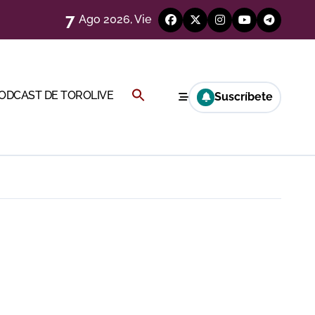
7
Ago 2026, Vie
Buscar:
PODCAST DE TOROLIVE
Suscríbete
a Rey
BOTÓN DE BÚSQUEDA
eren venir a esta feria»
ágenes)
ría esta noche