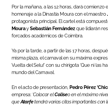
Por la mañana, a las 12 horas, dará comienzo 
homenaje a la Dinastía Moura con el maestro
protagonista principal. El cartel está compues
Moura
y
Sebastián Fernández
que lidiarán re
forcados académicos de Coimbra.
Ya por la tarde, a partir de las 17 horas, desp
misma plaza, el carnaval en su máxima expresi
Vuelta del Selu!’ con su chirigota ‘Que ni las h
mundo del Carnaval.
En el acto de presentación,
Pedro Pérez ‘Chic
empresa:
‘Colocar el
Colise
o en el máximo nive
que
Atarfe
tendrá varias citas importantes con 