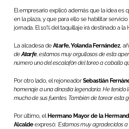
El empresario explicó además que la idea es 
en la plaza, y que para ello se habilitar servic
jornada. El 10% del taquillaje irá destinado a
La alcadesa de
Atarfe, Yolanda Fernández
, a
de
Atarfe
, estamos muy orgullosos de esta aper
número uno del escalafón del toreo a caballo q
Por otro lado, el rejoneador
Sebastián Fernán
homenaje a una dinastía legendaria. He tenido l
mucho de sus fuentes. También de torear esta g
Por último, el
Hermano Mayor de la Hermanda
Alcalde
expresó:
‘Estamos muy agradecidos a P