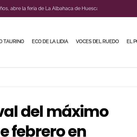
a con alicientes y marcado acento torista
tiembre de desafíos y variedad ganadera
 apuesta por los jóvenes con entradas desde un euro
O TAURINO
ECO DE LA LIDIA
VOCES DEL RUEDO
EL 
ma su temporada de figura y el palco niega el premio a Roc
lotito’ sobresale en una noche gris en Las Ventas
n el cuadro de honor de las Colombinas 2026
e de Tauroemoción en Huesca: «Todas las figuras del toreo qui
orino Martín para su regreso a Huesca trece años después (Im
val del máximo
bre la corrida de seis rejoneadores en El Puerto de Santa Ma
de febrero en