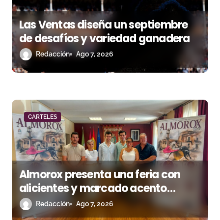
e
Las Ventas diseña un septiembre
e
de desafíos y variedad ganadera
n
Redacción
Ago 7, 2026
t
r
a
CARTELES
d
a
s
Almorox presenta una feria con
alicientes y marcado acento
torista
Redacción
Ago 7, 2026