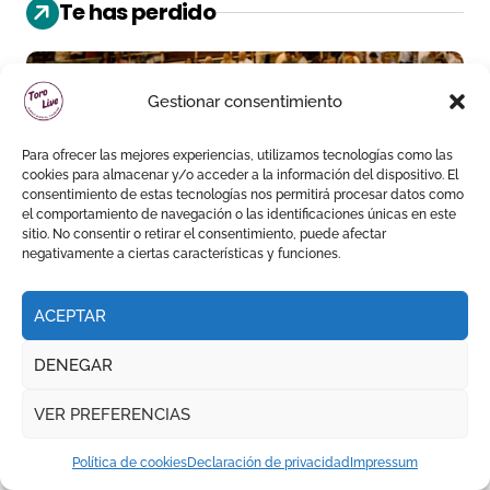
Te has perdido
TEMPORADA DE VERANO || EL PUERTO DE SANTA MARÍA
Gestionar consentimiento
Para ofrecer las mejores experiencias, utilizamos tecnologías como las
cookies para almacenar y/o acceder a la información del dispositivo. El
consentimiento de estas tecnologías nos permitirá procesar datos como
el comportamiento de navegación o las identificaciones únicas en este
David de Miranda sale a
sitio. No consentir o retirar el consentimiento, puede afectar
negativamente a ciertas características y funciones.
hombros y Borja Jiménez
firma la faena de mayor
ACEPTAR
impacto en El Puerto
DENEGAR
FERIA DE LA PEREGRINA || PONTEVEDRA
VER PREFERENCIAS
Política de cookies
Declaración de privacidad
Impressum