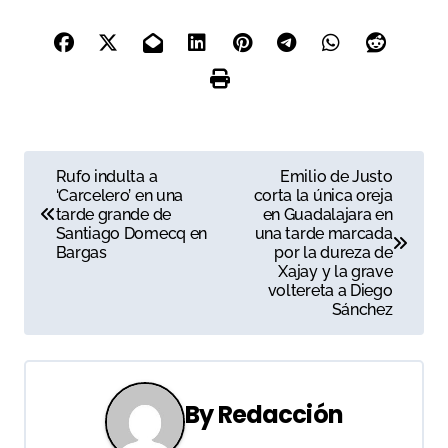
N
Rufo indulta a
Emilio de Justo
‘Carcelero’ en una
corta la única oreja
a
tarde grande de
en Guadalajara en
Santiago Domecq en
una tarde marcada
v
Bargas
por la dureza de
Xajay y la grave
e
voltereta a Diego
Sánchez
g
a
c
By
Redacción