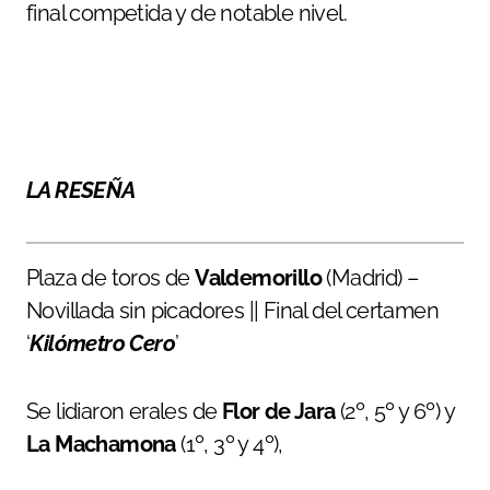
final competida y de notable nivel.
LA RESEÑA
Plaza de toros de
Valdemorillo
(Madrid) –
Novillada sin picadores || Final del certamen
‘
Kilómetro Cero
’
Se lidiaron erales de
Flor de Jara
(2º, 5º y 6º) y
La Machamona
(1º, 3º y 4º),