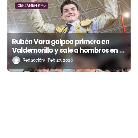
a
CERTAMEN KM0
s
Rubén Vara golpea primero en
Valdemorillo y sale a hombros en la
primera semifinal de Kilómetro
Redacción
Feb 27, 2026
Cero