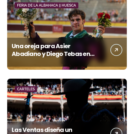
FERIA DE LA ALBAHACA || HUESCA
Una oreja para Asier
Abadiano y Diego Tebas en
una apertura de la Albahaca
marcada por el buen juego
de Los Maños
CARTELES
Las Ventas diseña un