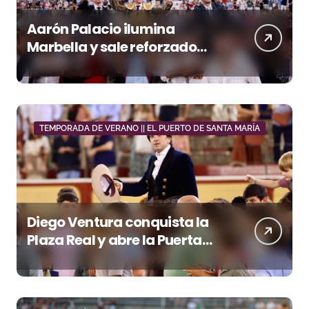
Aarón Palacio ilumina
Marbella y sale reforzado
junto a Manzanares y
Morante
TEMPORADA DE VERANO || EL PUERTO DE SANTA MARÍA
Diego Ventura conquista la
Plaza Real y abre la Puerta
Grande en El Puerto