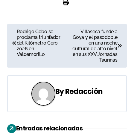
N
Rodrigo Cobo se
Villaseca funde a
proclama triunfador
Goya y el pasodoble
a
del Kilómetro Cero
en una noche
2026 en
cultural de alto nivel
v
Valdemorillo
en sus XXV Jornadas
Taurinas
e
g
a
By
Redacción
c
i
ó
Entradas relacionadas