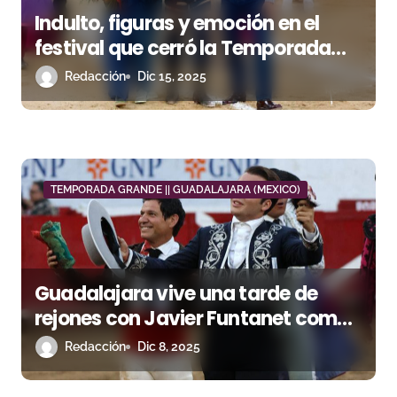
Indulto, figuras y emoción en el
festival que cerró la Temporada
Grande del Nuevo Progreso
Redacción
Dic 15, 2025
TEMPORADA GRANDE || GUADALAJARA (MEXICO)
Guadalajara vive una tarde de
rejones con Javier Funtanet como
único triunfador
Redacción
Dic 8, 2025