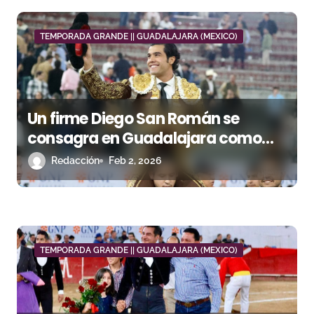
n
d
TEMPORADA GRANDE || GUADALAJARA (MEXICO)
e
e
Un firme Diego San Román se
n
consagra en Guadalajara como
t
torero consentido saliendo a
Redacción
Feb 2, 2026
hombros
r
a
d
TEMPORADA GRANDE || GUADALAJARA (MEXICO)
a
s