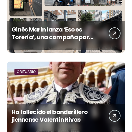
Ginés Marín lanza ‘Eso es
Torería’, una campaña para
reivindicar los valores del
toreo más allá del ruedo
OBITUARIO
Ha fallecido el banderillero
jiennense Valentín Rivas