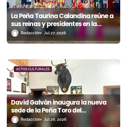
La Peña Taurina Calandina reúne a
sus reinas y presidentes en la
celebración de su 50.º aniversario
Redacción
Jul 27, 2026
ACTOS CULTURALES
David Galván inaugura la nueva
sede de la Peña Toro del
Aguardiente de San Roque
Redacción
Jul 26, 2026