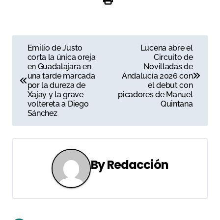
N
Emilio de Justo
Lucena abre el
corta la única oreja
Circuito de
a
en Guadalajara en
Novilladas de
una tarde marcada
Andalucía 2026 con
v
por la dureza de
el debut con
Xajay y la grave
picadores de Manuel
e
voltereta a Diego
Quintana
Sánchez
g
a
c
By
Redacción
i
ó