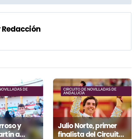
y
Redacción
 NOVILLADAS DE
CIRCUITO DE NOVILLADAS DE
ANDALUCÍA
rroso y
Julio Norte, primer
rtín a
finalista del Circuito