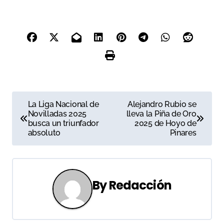
Victoriano del Río y
Montealto para Borja
Escudero, Alejandro
Chicharro y Kevin Alcolado
N
La Liga Nacional de
Alejandro Rubio se
Novilladas 2025
lleva la Piña de Oro
a
busca un triunfador
2025 de Hoyo de
absoluto
Pinares
v
e
g
By
Redacción
a