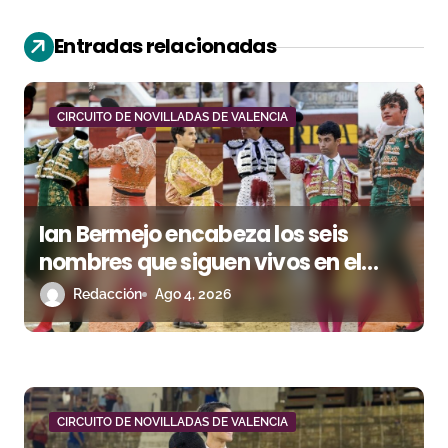
c
i
Entradas relacionadas
ó
n
CIRCUITO DE NOVILLADAS DE VALENCIA
d
e
Ian Bermejo encabeza los seis
e
nombres que siguen vivos en el
n
Circuito Valenciano
Redacción
Ago 4, 2026
t
r
a
CIRCUITO DE NOVILLADAS DE VALENCIA