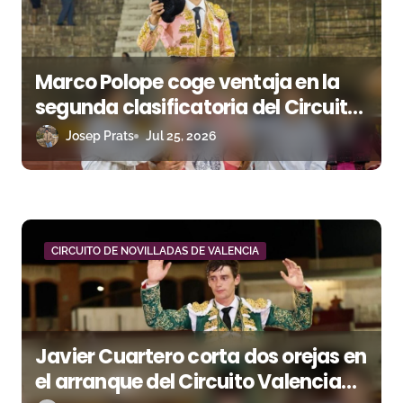
d
a
s
Marco Polope coge ventaja en la
segunda clasificatoria del Circuito
Valenciano
Josep Prats
Jul 25, 2026
CIRCUITO DE NOVILLADAS DE VALENCIA
Javier Cuartero corta dos orejas en
el arranque del Circuito Valenciano