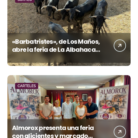
«Barbatristes», de Los Maños,
abre la feria de La Albahaca
de Huesca
CARTELES
Almorox presenta una feria
con alicientes y marcado