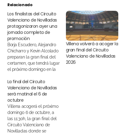
Relacionado
Los finalistas del Circuito
Valenciano de Novilladas
protagonizaron ayer una
jornada completa de
promoción
Villena volverá a acoger la
Borja Escudero, Alejandro
gran final del Circuito
Chicharro y Kevin Alcolado
Valenciano de Novilladas
preparan la gran final del
2026
certamen, que tendrá lugar
el próximo domingo en la
localidad alicantina de
La final del Circuito
Villena
Valenciano de Novilladas
será matinal el 6 de
octubre
Villena acogerá el próximo
domingo 6 de octubre, a
las 11:30h, la gran final del
Circuito Valenciano de
Novilladas donde se
lidiarán novillos de