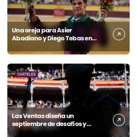
Una oreja para Asier
Abadiano y Diego Tebas en
una apertura de la Albahaca
marcada por el buen juego
de Los Maños
CARTELES
Las Ventas diseña un
septiembre de desafíos y
variedad ganadera