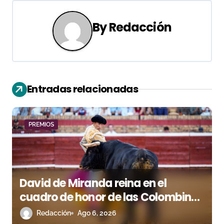
g
By
Redacción
a
c
i
Entradas relacionadas
ó
n
PREMIOS
d
e
e
David de Miranda reina en el
n
cuadro de honor de las Colombinas
2026
Redacción
Ago 6, 2026
t