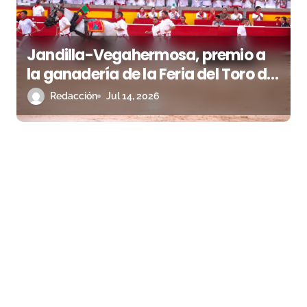
Jandilla-Vegahermosa, premio a
la ganadería de la Feria del Toro de
Pamplona
Redacción
Jul 14, 2026