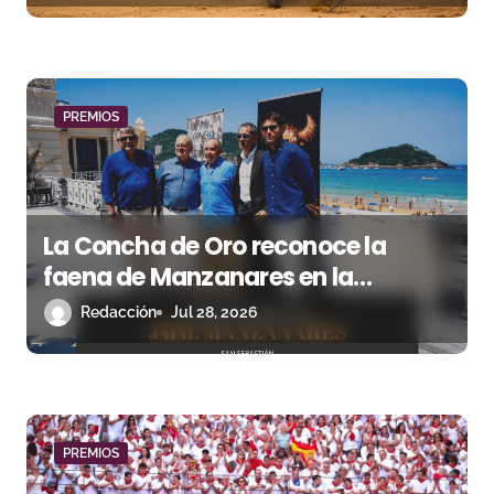
r
a
d
PREMIOS
a
s
La Concha de Oro reconoce la
faena de Manzanares en la
Semana Grande 2025
Redacción
Jul 28, 2026
PREMIOS