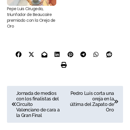
Pepe Luis Cirugeda,
triunfador de Beaucaire
premiado con la Oreja de
Oro
N
Jornada de medios
Pedro Luis corta una
con los finalistas del
oreja en la
a
Circuito
última del Zapato de
Valenciano de cara a
Oro
v
la Gran Final
e