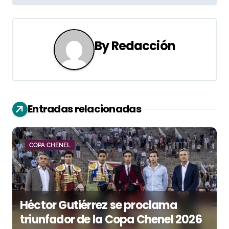
v
e
g
By
Redacción
a
c
i
Entradas relacionadas
ó
n
COPA CHENEL
d
e
Héctor Gutiérrez se proclama
e
triunfador de la Copa Chenel 2026