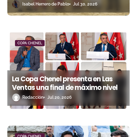
n
Isabel Herrero de Pablo
Jul 30, 2026
t
r
a
COPA CHENEL
d
a
s
La Copa Chenel presenta en Las
Ventas una final de máximo nivel
Redacción
Jul 20, 2026
COPA CHENEL