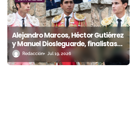
Alejandro Marcos, Héctor Gutiérrez
y Manuel Diosleguarde, finalistas
de la Copa Chenel 2026
Redacción
Jul 19, 2026