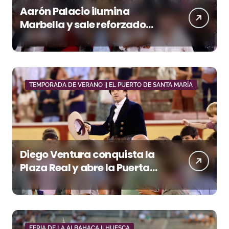
Aarón Palacio ilumina
Marbella y sale reforzado
junto a Manzanares y
Morante
TEMPORADA DE VERANO || EL PUERTO DE SANTA MARÍA
Diego Ventura conquista la
Plaza Real y abre la Puerta
Grande en El Puerto
FERIA DE LA ALBAHACA || HUESCA