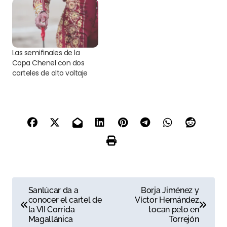
Las semifinales de la
Copa Chenel con dos
carteles de alto voltaje
N
Sanlúcar da a
Borja Jiménez y
conocer el cartel de
Víctor Hernández
a
la VII Corrida
tocan pelo en
Magallánica
Torrejón