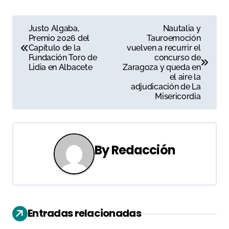
N
Justo Algaba,
Nautalia y
Premio 2026 del
Tauroemoción
a
Capítulo de la
vuelven a recurrir el
Fundación Toro de
concurso de
v
Lidia en Albacete
Zaragoza y queda en
el aire la
e
adjudicación de La
Misericordia
g
a
c
By
Redacción
i
ó
n
Entradas relacionadas