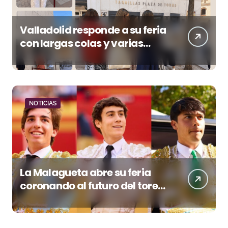
Valladolid responde a su feria
con largas colas y varias
tardes camino del lleno
NOTICIAS
La Malagueta abre su feria
coronando al futuro del toreo
andaluz