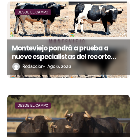
d
e
DESDE EL CAMPO
e
n
Monteviejo pondrá a prueba a
t
nueve especialistas del recorte
r
mañana en Villaseca
Redacción
Ago 6, 2026
a
d
a
DESDE EL CAMPO
s