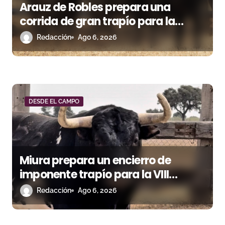
Arauz de Robles prepara una
corrida de gran trapío para la
despedida de Víctor Puerto en
Redacción
Ago 6, 2026
Ciudad Real (Vídeo)
DESDE EL CAMPO
Miura prepara un encierro de
imponente trapío para la VIII
Corrida Magallánica
Redacción
Ago 6, 2026