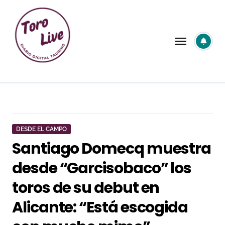
Saltar
al
contenido
DESDE EL CAMPO
Santiago Domecq muestra
desde “Garcisobaco” los
toros de su debut en
Alicante: “Está escogida