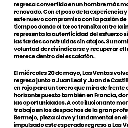
regresa convertido en un hombre más m
renovado. Con el poso de la experiencia y 
este nuevo compromiso con la pasión de q
tiempos donde el toreo transita entre la 
representa la autenticidad del esfuerzo sil
las tardes construidas sin atajos. Su nom
voluntad de reivindicarse y recuperar el 
merece dentro del escalafón.
El miércoles 20 de mayo, Las Ventas volve
regreso junto a Juan Leal y Juan de Castil
en rojo para un torero que mira de frente a
horizonte puesto también en Francia, don
las oportunidades. A este ilusionante m
trabajo en los despachos de la gran prof
Bermejo, pieza clave y fundamental en e
impulsado este esperado regreso a Las V