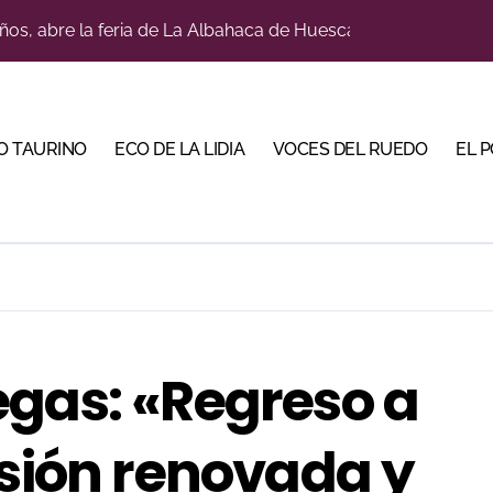
ños, abre la feria de La Albahaca de Huesca
a con alicientes y marcado acento torista
tiembre de desafíos y variedad ganadera
 apuesta por los jóvenes con entradas desde un euro
O TAURINO
ECO DE LA LIDIA
VOCES DEL RUEDO
EL 
ma su temporada de figura y el palco niega el premio a Roc
lotito’ sobresale en una noche gris en Las Ventas
n el cuadro de honor de las Colombinas 2026
e de Tauroemoción en Huesca: «Todas las figuras del toreo qui
orino Martín para su regreso a Huesca trece años después (Im
egas: «Regreso a
bre la corrida de seis rejoneadores en El Puerto de Santa Ma
usión renovada y