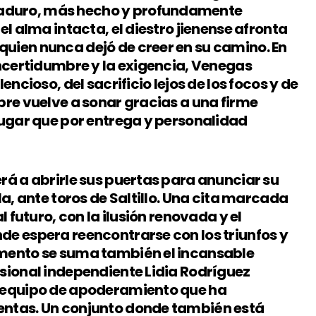
aduro, más hecho y profundamente
el alma intacta, el diestro jienense afronta
uien nunca dejó de creer en su camino. En
incertidumbre y la exigencia, Venegas
encioso, del sacrificio lejos de los focos y de
bre vuelve a sonar gracias a una firme
lugar que por entrega y personalidad
rá a abrirle sus puertas para anunciar su
la, ante toros de Saltillo. Una cita marcada
l futuro, con la ilusión renovada y el
de espera reencontrarse con los triunfos y
omento se suma también el incansable
esional independiente Lidia Rodríguez
l equipo de apoderamiento que ha
entas. Un conjunto donde también está