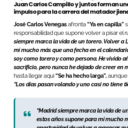
Juan Carlos Campillo y juntos forman un
impulso para la carrera del matador jien
José Carlos Venegas
afronta
“Ya en capilla”
s
responsabilidad que supone volver a pisar el
siempre marca la vida de un torero. Volver a
mí mucho más que una fecha en el calendario
soy como torero y como persona. He vivido a
sacrificio, pero nunca he dejado de creer en 
hasta llegar aquí
“Se ha hecho larga”,
aunque r
“Los días pasan volando y uno casi no tiene t
“Madrid siempre marca la vida de un
estos años supone para mí mucho má
oportunidad de volver a expresar q