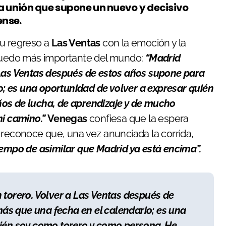
a unión que supone un nuevo y decisivo
ense.
u regreso a
Las Ventas
con la emoción y la
 ruedo más importante del mundo:
“Madrid
 Las Ventas después de estos años supone para
; es una oportunidad de volver a expresar quién
ños de lucha, de aprendizaje y de mucho
mi camino.”
Venegas
confiesa que la espera
econoce que, una vez anunciada la corrida,
iempo de asimilar que Madrid ya está encima”.
 torero. Volver a Las Ventas después de
s que una fecha en el calendario; es una
uién soy como torero y como persona. He