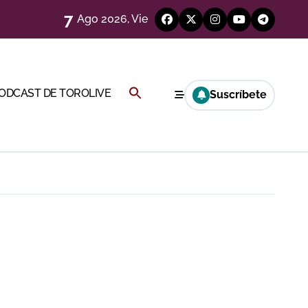
7
Ago 2026, Vie
Buscar:
PODCAST DE TOROLIVE
Suscríbete
a Rey
BOTÓN DE BÚSQUEDA
eren venir a esta feria»
ágenes)
ría esta noche