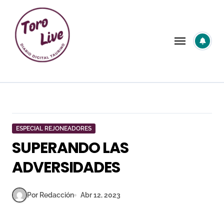
Saltar
al
contenido
ESPECIAL REJONEADORES
SUPERANDO LAS
ADVERSIDADES
Por Redacción
Abr 12, 2023