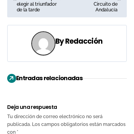
elegir al triunfador
Circuito de
v
de la tarde
Andalucía
e
g
By
Redacción
a
c
i
Entradas relacionadas
ó
n
d
Deja una respuesta
e
Tu dirección de correo electrónico no será
publicada.
Los campos obligatorios están marcados
e
con
*