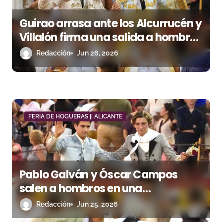
a
s
Guirao arrasa ante los Alcurrucén y
Villalón firma una salida a hombros
de peso
Redacción
Jun 26, 2026
FERIA DE HOGUERAS || ALICANTE
Pablo Galván y Óscar Campos
salen a hombros en una
interesante clase práctica con
Redacción
Jun 25, 2026
nota alta para Alcurrucén en