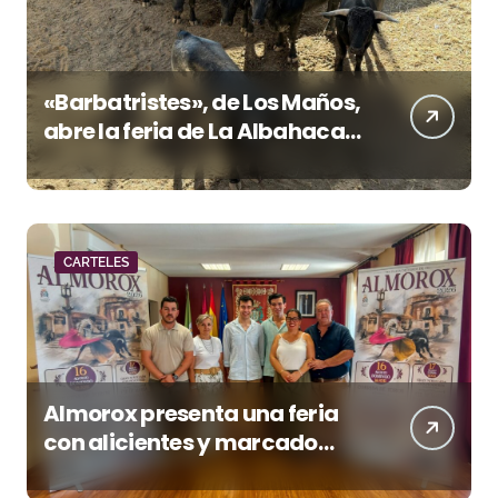
«Barbatristes», de Los Maños,
abre la feria de La Albahaca
de Huesca
CARTELES
Almorox presenta una feria
con alicientes y marcado
acento torista