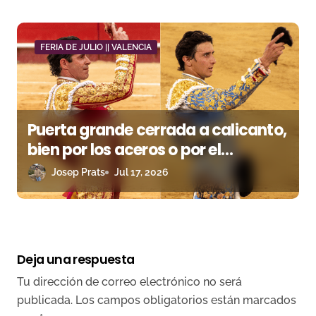
FERIA DE JULIO || VALENCIA
Puerta grande cerrada a calicanto,
bien por los aceros o por el
buenhacer de presidencia
Josep Prats
Jul 17, 2026
Deja una respuesta
Tu dirección de correo electrónico no será
publicada.
Los campos obligatorios están marcados