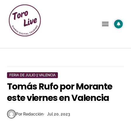
Saltar
al
contenido
FERIA DE JULIO || VALENCIA
Tomás Rufo por Morante
este viernes en Valencia
Por Redacción
Jul 20, 2023