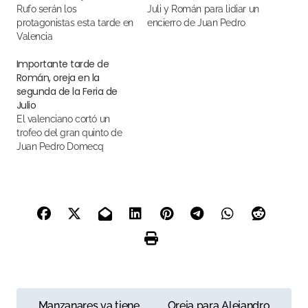
Rufo serán los
Juli y Román para lidiar un
protagonistas esta tarde en
encierro de Juan Pedro
Valencia
Domecq
Importante tarde de
Román, oreja en la
segunda de la Feria de
Julio
El valenciano cortó un
trofeo del gran quinto de
Juan Pedro Domecq
N
Manzanares ya tiene
Oreja para Alejandro