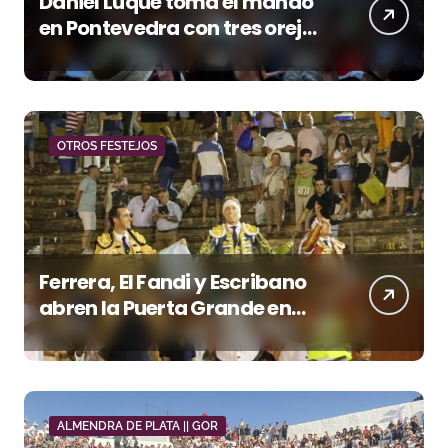
Daniel Luque toma el mando
en Pontevedra con tres orejas
y una Puerta Grande de peso
OTROS FESTEJOS
Ferrera, El Fandi y Escribano
abren la Puerta Grande en
una tarde triunfal en Azuaga
ALMENDRA DE PLATA || GOR