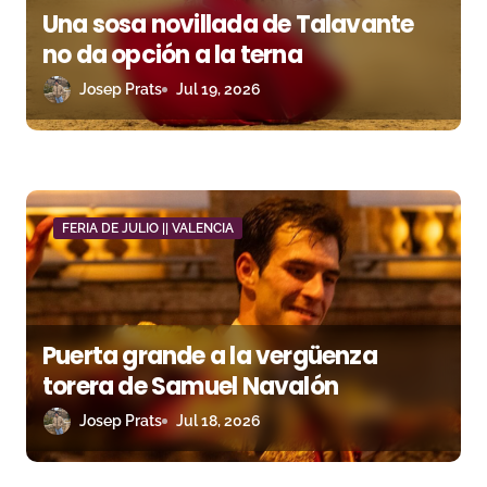
Una sosa novillada de Talavante
e
no da opción a la terna
n
Josep Prats
Jul 19, 2026
t
r
a
FERIA DE JULIO || VALENCIA
d
a
s
Puerta grande a la vergüenza
torera de Samuel Navalón
Josep Prats
Jul 18, 2026