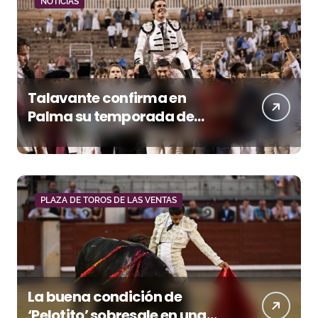
NOTICIAS
Talavante confirma en
Palma su temporada de
figura y el palco niega el
premio a Roca Rey
PLAZA DE TOROS DE LAS VENTAS
La buena condición de
‘Pelotito’ sobresale en una