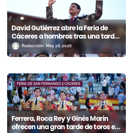
s
David Gutiérrez abre la Feria de
Cáceres a hombros tras una tarde
de gran dimensión con los novillos
Redacción
May 28, 2026
de Macandro
FERIA DE SAN FERNANDO || CÁCERES
Ferrera, Roca Rey y Ginés Marín
ofrecen una gran tarde de toros en