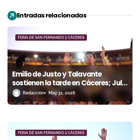
ó
n
Entradas relacionadas
d
e
FERIA DE SAN FERNANDO || CÁCERES
e
n
Emilio de Justo y Talavante
t
sostienen la tarde en Cáceres; Julio
r
Méndez debuta a hombros en su
Redacción
May 31, 2026
alternativa
a
d
a
FERIA DE SAN FERNANDO || CÁCERES