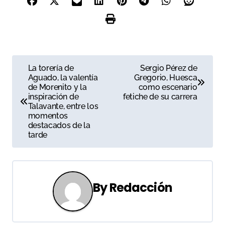
N
La torería de
Sergio Pérez de
Aguado, la valentía
Gregorio, Huesca
a
de Morenito y la
como escenario
inspiración de
fetiche de su carrera
v
Talavante, entre los
momentos
e
destacados de la
tarde
g
a
c
By
Redacción
i