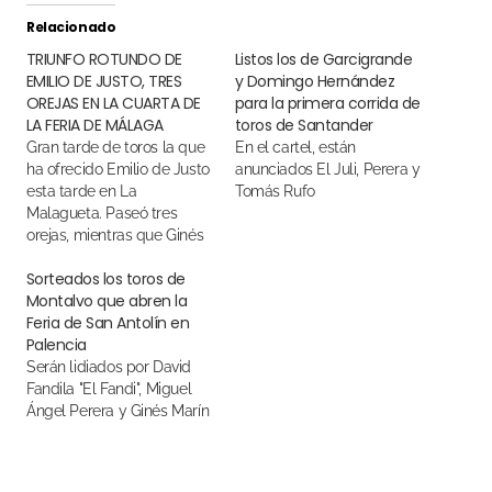
Relacionado
TRIUNFO ROTUNDO DE
Listos los de Garcigrande
EMILIO DE JUSTO, TRES
y Domingo Hernández
OREJAS EN LA CUARTA DE
para la primera corrida de
LA FERIA DE MÁLAGA
toros de Santander
Gran tarde de toros la que
En el cartel, están
ha ofrecido Emilio de Justo
anunciados El Juli, Perera y
esta tarde en La
Tomás Rufo
Malagueta. Paseó tres
orejas, mientras que Ginés
Marín cortó una. Perera no
Sorteados los toros de
tuvo suerte con su lote
Montalvo que abren la
Feria de San Antolín en
Palencia
Serán lidiados por David
Fandila "El Fandi", Miguel
Ángel Perera y Ginés Marín