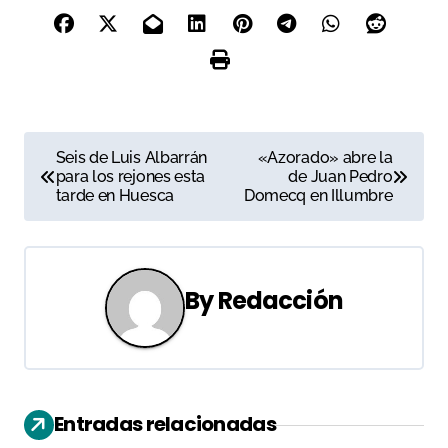
N
Seis de Luis Albarrán
«Azorado» abre la
para los rejones esta
de Juan Pedro
a
tarde en Huesca
Domecq en Illumbre
v
e
By
Redacción
g
a
c
Entradas relacionadas
i