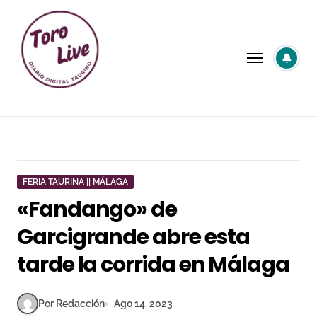
Saltar
al
contenido
FERIA TAURINA || MÁLAGA
«Fandango» de
Garcigrande abre esta
tarde la corrida en Málaga
Por Redacción
Ago 14, 2023