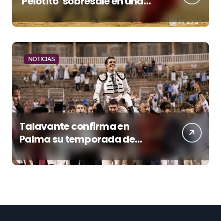
‘Pelotito’ sobresale en una
noche gris en Las Ventas
NOTICIAS
Talavante confirma en
Palma su temporada de
figura y el palco niega el
premio a Roca Rey