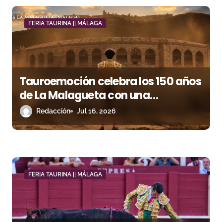
ó
FERIA TAURINA || MÁLAGA
n
d
e
Tauroemoción celebra los 150 años
e
de La Malagueta con una
campaña creada con inteligencia
n
Redacción
Jul 16, 2026
artificial
t
r
a
FERIA TAURINA || MÁLAGA
d
a