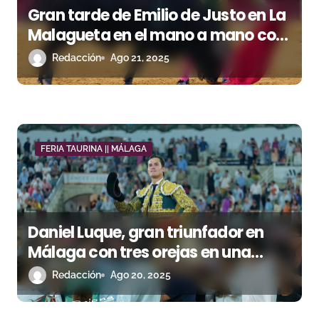
Gran tarde de Emilio de Justo en La
s
Malagueta en el mano a mano con
Fortes
Redacción
Ago 21, 2025
FERIA TAURINA || MÁLAGA
Daniel Luque, gran triunfador en
Málaga con tres orejas en una
tarde marcada por el viento
Redacción
Ago 20, 2025