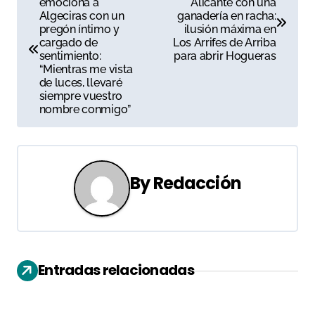
emociona a
Alicante con una
a
Algeciras con un
ganadería en racha:
pregón íntimo y
ilusión máxima en
v
cargado de
Los Arrifes de Arriba
sentimiento:
para abrir Hogueras
e
“Mientras me vista
de luces, llevaré
g
siempre vuestro
nombre conmigo”
a
c
i
By
Redacción
ó
n
d
Entradas relacionadas
e