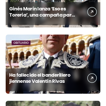
Ginés Marín lanza ‘Eso es
Torería’, una campaña para
reivindicar los valores del
toreo más allá del ruedo
OBITUARIO
Ha fallecido el banderillero
jiennense Valentín Rivas