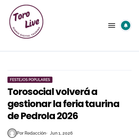
Saltar
al
contenido
FESTEJOS POPULARES
Torosocial volverá a
gestionar la feria taurina
de Pedrola 2026
Por Redacción
Jun 1, 2026