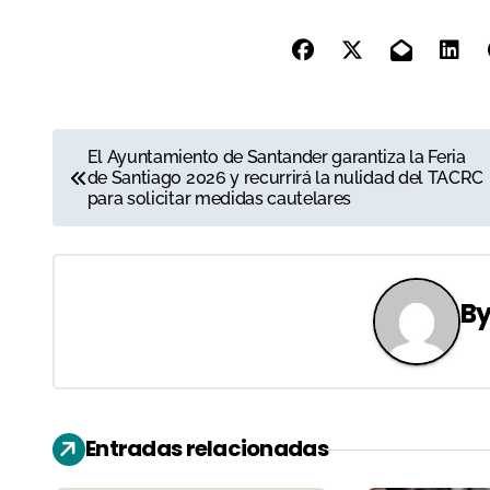
N
El Ayuntamiento de Santander garantiza la Feria
de Santiago 2026 y recurrirá la nulidad del TACRC
a
para solicitar medidas cautelares
v
e
B
g
a
c
Entradas relacionadas
i