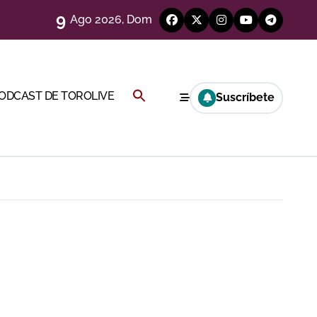
9
Ago 2026, Dom
e
eso
Buscar:
PODCAST DE TOROLIVE
Suscríbete
BOTÓN DE BÚSQUEDA
eria de Gor
y Hugo Tarbelli
alagueta