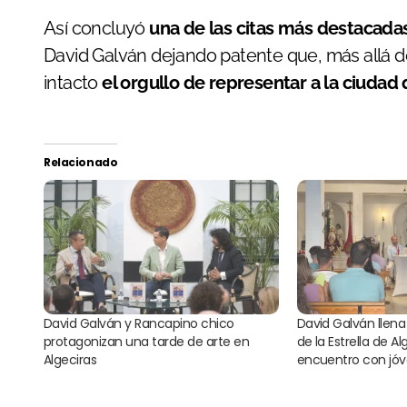
Así concluyó
una de las citas más destacadas
David Galván dejando patente que, más allá de
intacto
el orgullo de representar a la ciudad 
Relacionado
David Galván y Rancapino chico
David Galván llen
protagonizan una tarde de arte en
de la Estrella de A
Algeciras
encuentro con jó