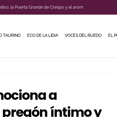
bjetivo: la Puerta Grande de Crespo y el aroma de Morante
Malagueta en una noche de recortes, emoción y gran ambient
do en Pontevedra con tres orejas y una Puerta Grande de p
O TAURINO
ECO DE LA LIDIA
VOCES DEL RUEDO
EL 
ano abren la Puerta Grande en una tarde triunfal en Azuaga
ombros en el primer festejo de “La Almendra de Plata” de la F
ustons marcan la jornada con Julio Romero, Andy Cartagena 
rada de Maurice Berho: ‘La belleza del misterio’ llega a La M
bella y sale reforzado junto a Manzanares y Morante
mociona a
bre la tercera tarde de Morante en la temporada portuense
u sitio con una gran faena y dos orejas
 pregón íntimo y