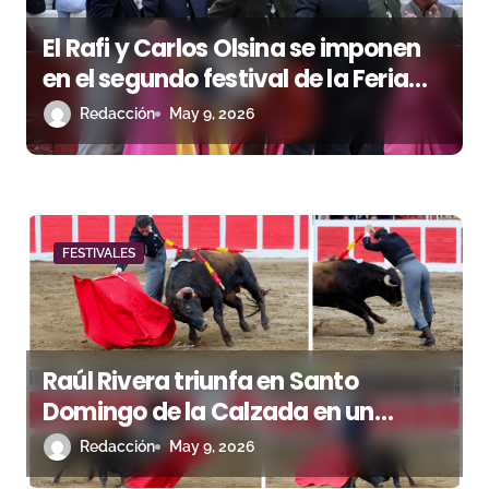
s
El Rafi y Carlos Olsina se imponen
en el segundo festival de la Feria
Off de Béziers
Redacción
May 9, 2026
FESTIVALES
Raúl Rivera triunfa en Santo
Domingo de la Calzada en un
festival marcado por el buen juego
Redacción
May 9, 2026
de Eusebio Naranjo