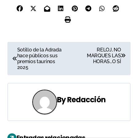
N
Sotillo de la Adrada
RELOJ, NO
hace públicos sus
MARQUES LAS
a
premios taurinos
HORAS…O SÍ
2025
v
e
g
By
Redacción
a
c
i
Entradas relacionadas