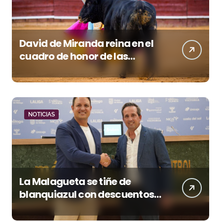
David de Miranda reina en el
cuadro de honor de las
Colombinas 2026
NOTICIAS
La Malagueta se tiñe de
blanquiazul con descuentos
y una corrida homenaje al
Málaga CF