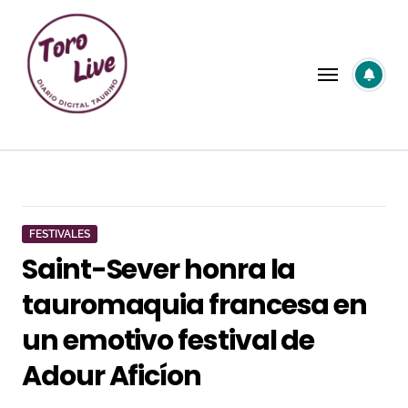
Saltar
al
contenido
FESTIVALES
Saint-Sever honra la
tauromaquia francesa en
un emotivo festival de
Adour Aficíon