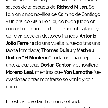
salidos de la escuela de
Richard Milian
. Se
lidiaron cinco novillos de Camino de Santiago
y un eral de Alain Bonijol, de buen juego en
conjunto, en una tarde de ambiente afable y
de reivindicación del toreo francés.
Antonio
João Ferreira
dio una vuelta al ruedo tras una
faena templada;
Thomas Dufau
y
Mathieu
Guillon “El Monteño”
cortaron una oreja cada
uno, al igual que
Dorian Canton
y el novillero
Moreno Leal
, mientras que
Yon Lamothe
fue
ovacionado tras mostrarse solvente y con
oficio.
El festival tuvo también un profundo