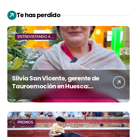
Te has perdido
ENTREVISTANDO A ...
Silvia San Vicente, gerente de
Tauroemoción en Huesca:
«Todas las figuras del toreo
quieren venir a esta feria»
PREMIOS