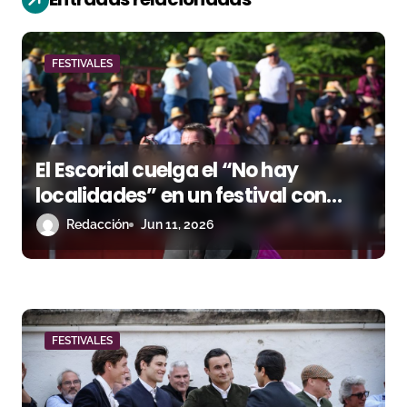
ó
n
FESTIVALES
d
e
El Escorial cuelga el “No hay
e
localidades” en un festival con
n
orejas para Sánchez Zambrano,
Redacción
Jun 11, 2026
Javier Cortés y Julio Campano
t
r
a
FESTIVALES
d
a