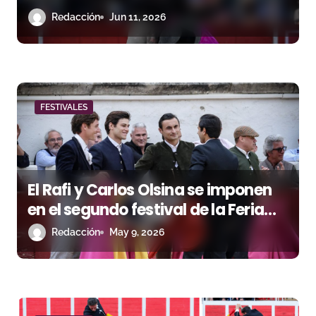
n
orejas para Sánchez Zambrano,
Redacción
Jun 11, 2026
Javier Cortés y Julio Campano
t
r
a
FESTIVALES
d
a
s
El Rafi y Carlos Olsina se imponen
en el segundo festival de la Feria
Off de Béziers
Redacción
May 9, 2026