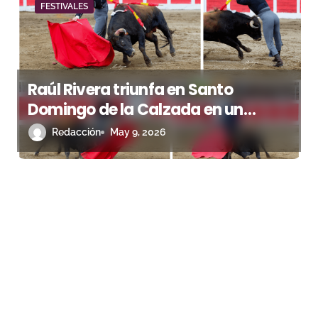
FESTIVALES
Raúl Rivera triunfa en Santo
Domingo de la Calzada en un
festival marcado por el buen juego
Redacción
May 9, 2026
de Eusebio Naranjo