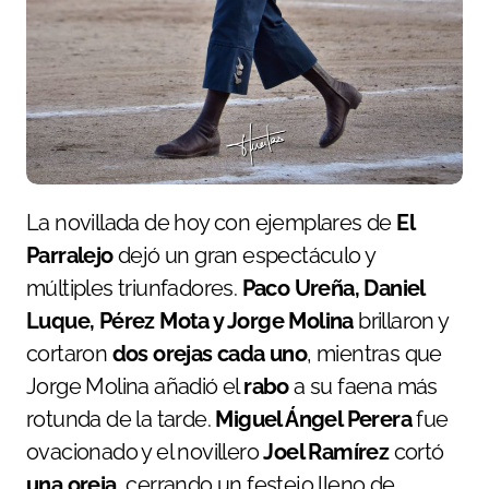
La novillada de hoy con ejemplares de
El
Parralejo
dejó un gran espectáculo y
múltiples triunfadores.
Paco Ureña, Daniel
Luque, Pérez Mota y Jorge Molina
brillaron y
cortaron
dos orejas cada uno
, mientras que
Jorge Molina añadió el
rabo
a su faena más
rotunda de la tarde.
Miguel Ángel Perera
fue
ovacionado y el novillero
Joel Ramírez
cortó
una oreja
, cerrando un festejo lleno de