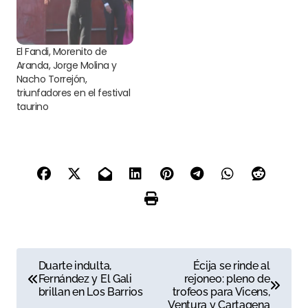
El Fandi, Morenito de
Aranda, Jorge Molina y
Nacho Torrejón,
triunfadores en el festival
taurino
N
Duarte indulta,
Écija se rinde al
Fernández y El Gali
rejoneo: pleno de
a
brillan en Los Barrios
trofeos para Vicens,
Ventura y Cartagena