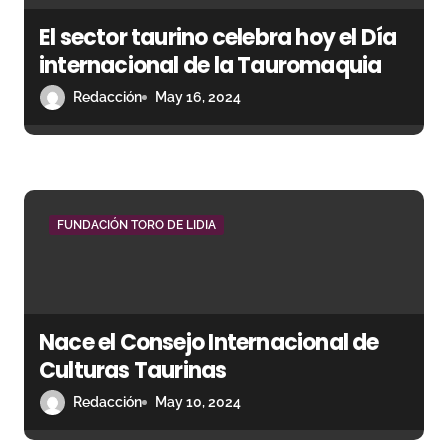
e
El sector taurino celebra hoy el Día
e
internacional de la Tauromaquia
n
Redacción
May 16, 2024
t
r
a
FUNDACIÓN TORO DE LIDIA
d
a
s
Nace el Consejo Internacional de
Culturas Taurinas
Redacción
May 10, 2024