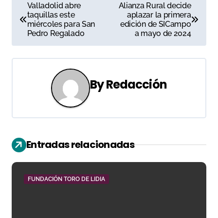
N
Valladolid abre
Alianza Rural decide
taquillas este
aplazar la primera
a
miércoles para San
edición de SICampo
Pedro Regalado
a mayo de 2024
v
e
g
By
Redacción
a
c
i
Entradas relacionadas
ó
n
FUNDACIÓN TORO DE LIDIA
d