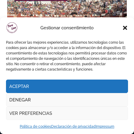
Gestionar consentimiento
Emilio Espigares salió a
Para ofrecer las mejores experiencias, utilizamos tecnologías como las
hombros en el primer festejo
cookies para almacenar y/o acceder a la información del dispositivo. El
de “La Almendra de Plata” de
consentimiento de estas tecnologías nos permitirá procesar datos como
el comportamiento de navegación o las identificaciones únicas en este
la Feria de Gor
sitio. No consentir o retirar el consentimiento, puede afectar
negativamente a ciertas características y funciones.
ACEPTAR
DENEGAR
VER PREFERENCIAS
Política de cookies
Declaración de privacidad
Impressum