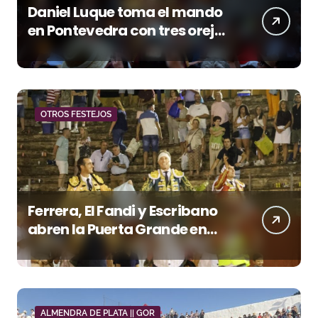
Daniel Luque toma el mando
en Pontevedra con tres orejas
y una Puerta Grande de peso
OTROS FESTEJOS
Ferrera, El Fandi y Escribano
abren la Puerta Grande en
una tarde triunfal en Azuaga
ALMENDRA DE PLATA || GOR