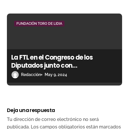
FUNDACIÓN TORO DE LIDIA
La FTL en el Congreso de los
Diputados junto con
representantes de la tauromaquia
Redacción
May 9, 2024
internacional
Deja una respuesta
Tu dirección de correo electrónico no será
publicada.
Los campos obligatorios están marcados