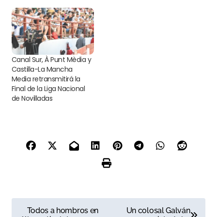
Canal Sur, À Punt Mèdia y
Castilla-La Mancha
Media retransmitirá la
Final de la Liga Nacional
de Novilladas
N
Todos a hombros en
Un colosal Galván