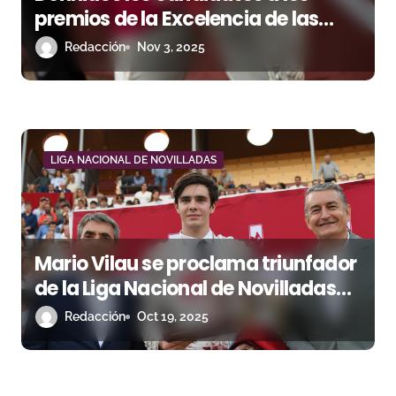
e
premios de la Excelencia de las
Cuadrillas de la Liga Nacional de
n
Redacción
Nov 3, 2025
Novilladas 2025
t
r
a
LIGA NACIONAL DE NOVILLADAS
d
a
Mario Vilau se proclama triunfador
s
de la Liga Nacional de Novilladas
2025 en Sanlúcar de Barrameda
Redacción
Oct 19, 2025