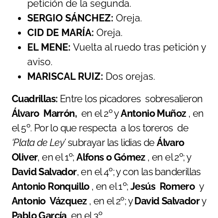
petición de la segunda.
SERGIO
SÁNCHEZ:
Oreja.
CID
DE
MARÍA:
Oreja.
EL MENE:
Vuelta al ruedo tras petición y
aviso.
MARISCAL
RUIZ:
Dos orejas.
Cuadrillas:
Entre los picadores sobresalieron
Álvaro Marrón,
en el 2º y
Antonio Muñoz
, en
el 5º. Por lo que respecta a los toreros de
‘Plata de Ley’
subrayar las lidias de
Álvaro
Oliver
, en el 1º;
Alfons o Gómez
, en el 2º; y
David Salvador
, en el 4º; y con las banderillas
Antonio Ronquillo
, en el 1º;
Jesús Romero
y
Antonio Vázquez
, en el 2º; y
David Salvador
y
Pablo García
, en el 3º.