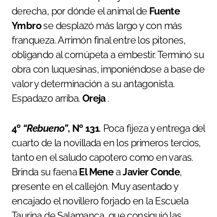
derecha, por dónde el animal de
Fuente
Ymbro
se desplazó más largo y con más
franqueza. Arrimón final entre los pitones,
obligando al cornúpeta a embestir. Terminó su
obra con luquesinas, imponiéndose a base de
valor y determinación a su antagonista.
Espadazo arriba.
Oreja
.
4º
“Rebueno”
,
Nº 131
. Poca fijeza y entrega del
cuarto de la novillada en los primeros tercios,
tanto en el saludo capotero como en varas.
Brinda su faena
El Mene
a
Javier Conde
,
presente en el callejón. Muy asentado y
encajado el novillero forjado en la Escuela
Taurina de Salamanca, que consiguió las