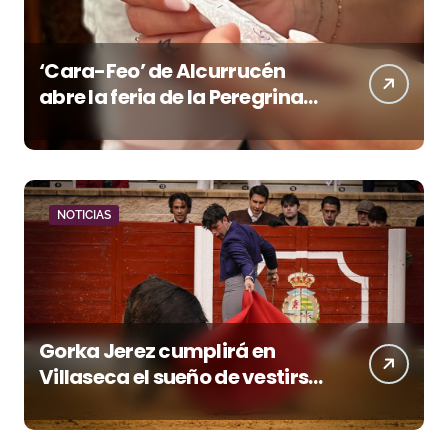
‘Cara-Feo’ de Alcurrucén
abre la feria de la Peregrina
en Pontevedra
NOTICIAS
Gorka Jerez cumplirá en
Villaseca el sueño de vestirse
de luces ante los suyos