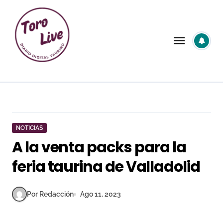
Saltar
al
contenido
NOTICIAS
A la venta packs para la
feria taurina de Valladolid
Por Redacción
Ago 11, 2023