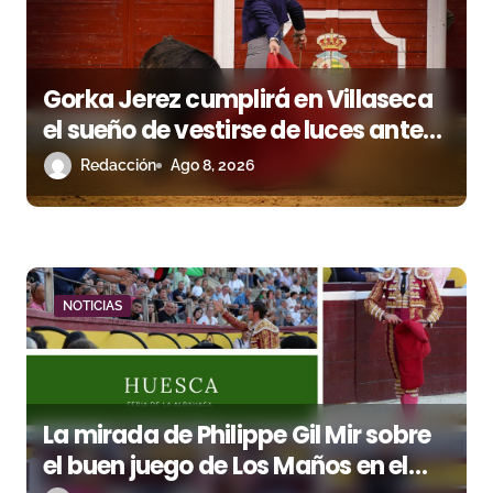
e
n
Gorka Jerez cumplirá en Villaseca
t
el sueño de vestirse de luces ante
r
los suyos
Redacción
Ago 8, 2026
a
d
a
NOTICIAS
s
La mirada de Philippe Gil Mir sobre
el buen juego de Los Maños en el