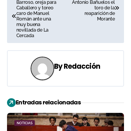
Barroso, oreja para
Antonio Bañuelos el
a
Caballero y toreo
toro de la
caro de Manuel
reaparición de
v
Román ante una
Morante
muy buena
e
novillada de La
Cercada
g
a
c
By
Redacción
i
ó
n
Entradas relacionadas
d
e
NOTICIAS