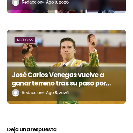
arranque de Huesca
Redacción
Ago 8, 2026
NOTICIAS
José Carlos Venegas vuelve a
ganar terreno tras su paso por
Madrid
Redacción
Ago 8, 2026
Deja una respuesta