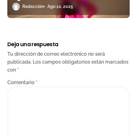
condicionada por la mansedumbre
Redacción
Ago 10, 2025
de El Puerto de San Lorenzo
Deja una respuesta
Tu dirección de correo electrónico no será
publicada.
Los campos obligatorios están marcados
con
*
Comentario
*