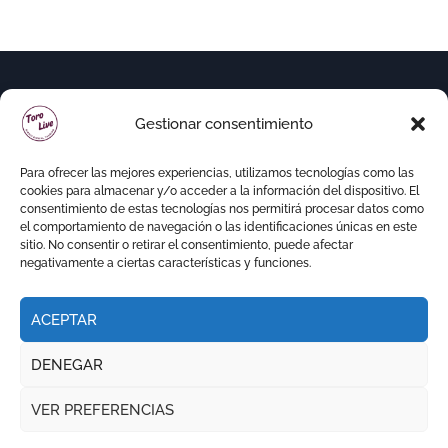
Gestionar consentimiento
Para ofrecer las mejores experiencias, utilizamos tecnologías como las
cookies para almacenar y/o acceder a la información del dispositivo. El
consentimiento de estas tecnologías nos permitirá procesar datos como
el comportamiento de navegación o las identificaciones únicas en este
sitio. No consentir o retirar el consentimiento, puede afectar
negativamente a ciertas características y funciones.
ACEPTAR
Copyright © Todos los derechos reservados
|
DENEGAR
Newspaperup
por
Themeansar
.
VER PREFERENCIAS
RITMO TAURINO
ECO DE LA LIDIA
VOCES DEL RUEDO
EL PODCAST DE TOROLIVE