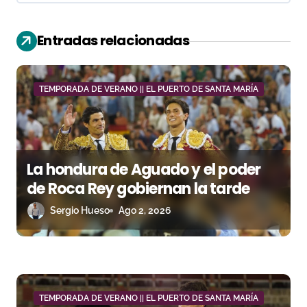
c
i
Entradas relacionadas
ó
n
TEMPORADA DE VERANO || EL PUERTO DE SANTA MARÍA
d
e
La hondura de Aguado y el poder
e
de Roca Rey gobiernan la tarde
n
Sergio Hueso
Ago 2, 2026
t
r
a
TEMPORADA DE VERANO || EL PUERTO DE SANTA MARÍA