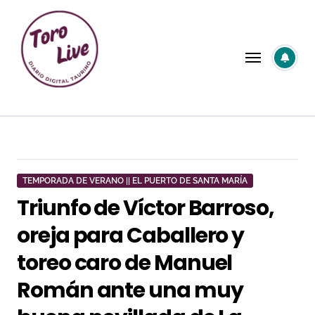
Saltar
al
contenido
TEMPORADA DE VERANO || EL PUERTO DE SANTA MARÍA
Triunfo de Víctor Barroso,
oreja para Caballero y
toreo caro de Manuel
Román ante una muy