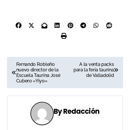
N
Fernando Robleño
A la venta packs
nuevo director de la
para la feria taurina
a
Escuela Taurina José
de Valladolid
Cubero «Yiyo»
v
e
g
By
Redacción
a