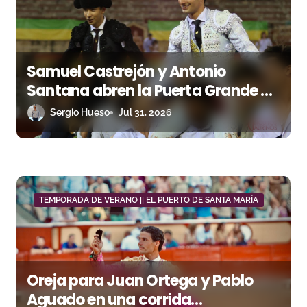
d
a
s
Samuel Castrejón y Antonio
Santana abren la Puerta Grande en
una larga noche en El Puerto
Sergio Hueso
Jul 31, 2026
TEMPORADA DE VERANO || EL PUERTO DE SANTA MARÍA
Oreja para Juan Ortega y Pablo
Aguado en una corrida