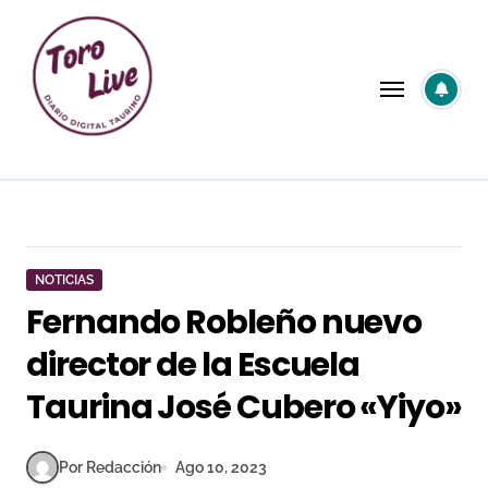
Saltar
al
contenido
NOTICIAS
Fernando Robleño nuevo
director de la Escuela
Taurina José Cubero «Yiyo»
Por Redacción
Ago 10, 2023