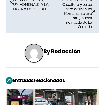
FERIA DE OTOÑO,
Barroso, oreja para
a
UN HOMENAJE A LA
Caballero y toreo
FIGURA DE ‘EL JULI’
caro de Manuel
v
Román ante una
muy buena
e
novillada de La
Cercada
g
a
c
By
Redacción
i
ó
n
Entradas relacionadas
d
e
NOTICIAS