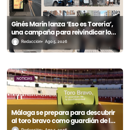
e
n
Ginés Marín lanza ‘Eso es Torería’,
t
una campaña para reivindicar los
r
valores del toreo más allá del ruedo
Redacción
Ago 5, 2026
a
d
a
NOTICIAS
s
Málaga se prepara para descubrir
al toro bravo como guardián de la
biodiversidad