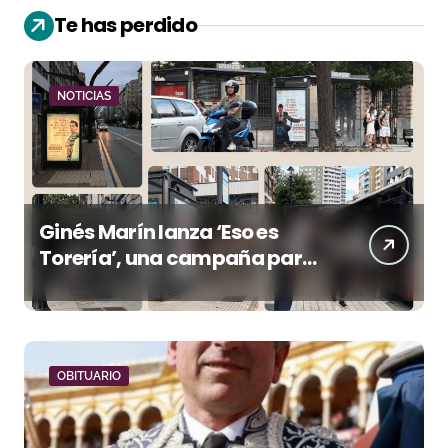
Te has perdido
NOTICIAS
Ginés Marín lanza ‘Eso es
Torería’, una campaña para
reivindicar los valores del
toreo más allá del ruedo
OBITUARIO