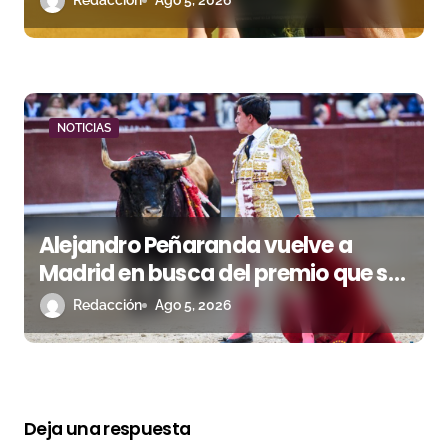
Redacción
Ago 5, 2026
NOTICIAS
Alejandro Peñaranda vuelve a
Madrid en busca del premio que se
le escapó en junio
Redacción
Ago 5, 2026
Deja una respuesta