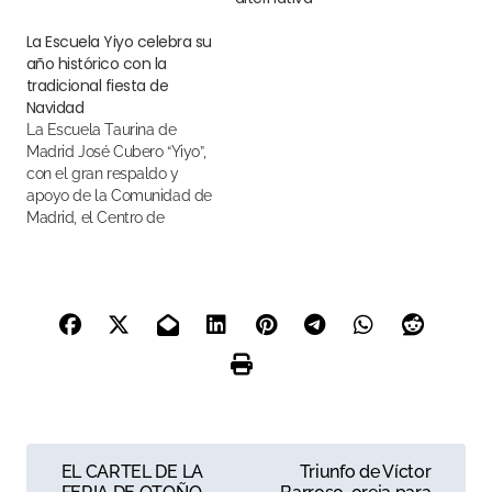
La Escuela Yiyo celebra su
año histórico con la
tradicional fiesta de
Navidad
La Escuela Taurina de
Madrid José Cubero “Yiyo”,
con el gran respaldo y
apoyo de la Comunidad de
Madrid, el Centro de
Asuntos Taurinos, Plaza 1,
su director y sus
profesores, ha conseguido
alcanzar números
históricos en el año 2023
N
EL CARTEL DE LA
Triunfo de Víctor