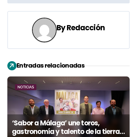
e
g
By
Redacción
a
c
i
Entradas relacionadas
ó
n
NOTICIAS
d
e
e
‘Sabor a Málaga’ une toros,
n
gastronomía y talento de la tierra