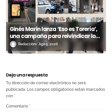
Ginés Marín lanza ‘Eso es Torería’,
una campaña para reivindicar los
valores del toreo más allá del ruedo
Redacción
Ago 5, 2026
Deja una respuesta
Tu dirección de correo electrónico no será
publicada.
Los campos obligatorios están marcados
con
*
Comentario
*