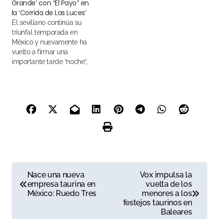
Grande’ con “El Payo” en
la ‘Corrida de Las Luces’
El sevillano continúa su
triunfal temporada en
México y nuevamente ha
vuelto a firmar una
importante tarde “noche”,
en esta ocasión, en la
localidad de Santiago
Tezontlale
N
Nace una nueva
Vox impulsa la
empresa taurina en
vuelta de los
a
México: Ruedo Tres
menores a los
festejos taurinos en
v
Baleares