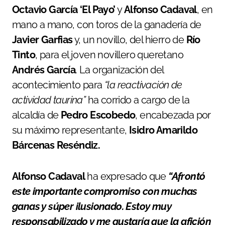
Octavio García ‘El Payo’
y
Alfonso Cadaval
, en
mano a mano, con toros de la ganadería de
Javier Garfias
y, un novillo, del hierro de
Río
Tinto
, para el joven novillero queretano
Andrés García
. La organización del
acontecimiento para
“la reactivación de
actividad taurina”
ha corrido a cargo de la
alcaldía de
Pedro Escobedo
, encabezada por
su máximo representante,
Isidro Amarildo
Bárcenas Reséndiz.
Alfonso Cadaval
ha expresado que
“Afrontó
este importante compromiso con muchas
ganas y súper ilusionado. Estoy muy
responsabilizado y me gustaría que
la afición