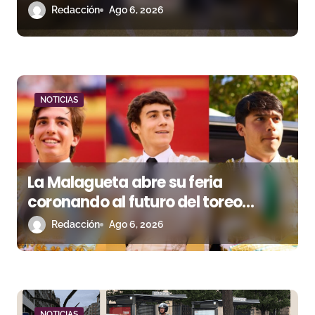
en La Malagueta
Redacción
Ago 6, 2026
t
r
a
d
NOTICIAS
a
s
La Malagueta abre su feria
coronando al futuro del toreo
andaluz
Redacción
Ago 6, 2026
NOTICIAS