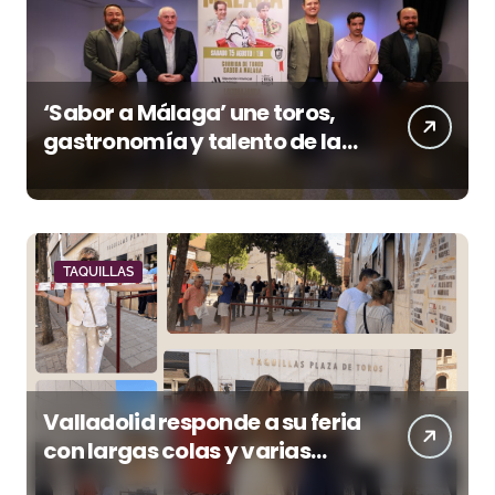
‘Sabor a Málaga’ une toros,
gastronomía y talento de la
tierra en La Malagueta
TAQUILLAS
Valladolid responde a su feria
con largas colas y varias
tardes camino del lleno