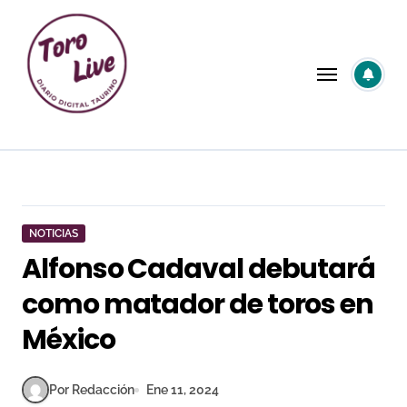
Saltar
al
contenido
NOTICIAS
Alfonso Cadaval debutará
como matador de toros en
México
Por Redacción
Ene 11, 2024