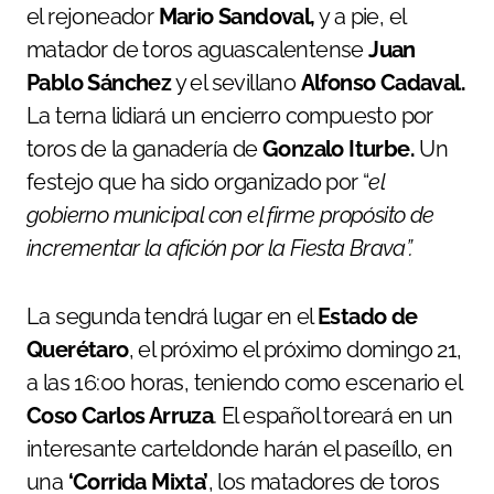
el rejoneador
Mario Sandoval,
y a pie, el
matador de toros aguascalentense
Juan
Pablo Sánchez
y el sevillano
Alfonso Cadaval.
La terna lidiará un encierro compuesto por
toros de la ganadería de
Gonzalo Iturbe.
Un
festejo que ha sido organizado por “
el
gobierno municipal con el firme propósito de
incrementar la afición por la Fiesta Brava”.
La segunda tendrá lugar en el
Estado de
Querétaro
, el próximo el próximo domingo 21,
a las 16:00 horas, teniendo como escenario el
Coso Carlos Arruza
. El español toreará en un
interesante carteldonde harán el paseíllo, en
una
‘Corrida Mixta’
, los matadores de toros