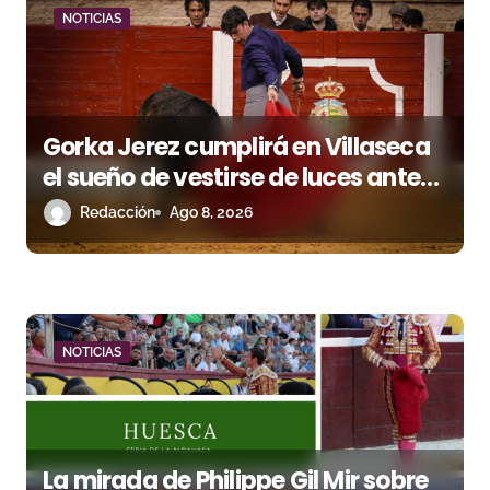
n
NOTICIAS
d
e
e
Gorka Jerez cumplirá en Villaseca
n
el sueño de vestirse de luces ante
los suyos
Redacción
Ago 8, 2026
t
r
a
d
NOTICIAS
a
s
La mirada de Philippe Gil Mir sobre