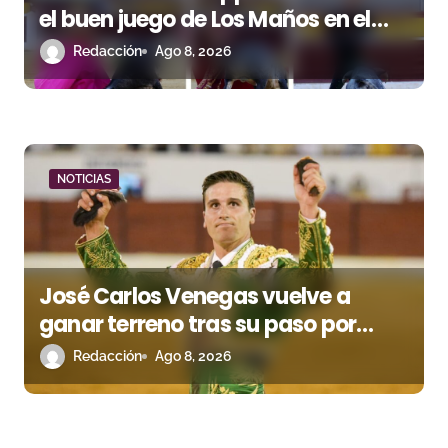
el buen juego de Los Maños en el
arranque de Huesca
Redacción
Ago 8, 2026
NOTICIAS
José Carlos Venegas vuelve a
ganar terreno tras su paso por
Madrid
Redacción
Ago 8, 2026