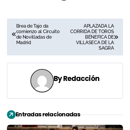
N
Brea de Tajo da
APLAZADA LA
comienzo al Circuito
CORRIDA DE TOROS
a
de Novilladas de
BÉNEFICA DE
Madrid
VILLASECA DE LA
v
SAGRA
e
g
By
Redacción
a
c
i
Entradas relacionadas
ó