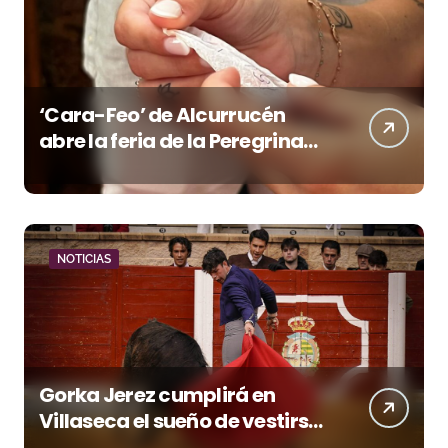
‘Cara-Feo’ de Alcurrucén
abre la feria de la Peregrina
en Pontevedra
NOTICIAS
Gorka Jerez cumplirá en
Villaseca el sueño de vestirse
de luces ante los suyos