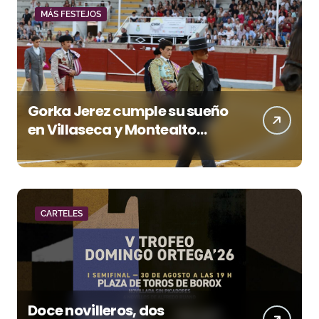
MÁS FESTEJOS
Gorka Jerez cumple su sueño
en Villaseca y Montealto
firma una tarde para el
recuerdo
CARTELES
Doce novilleros, dos