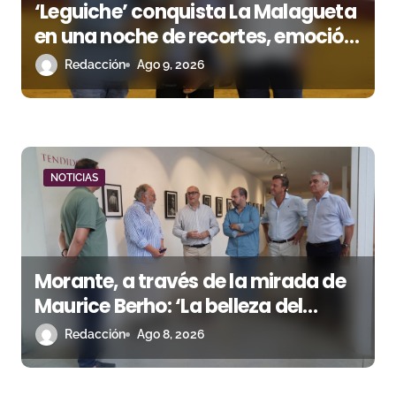
‘Leguiche’ conquista La Malagueta
en una noche de recortes, emoción
y gran ambiente
Redacción
Ago 9, 2026
NOTICIAS
Morante, a través de la mirada de
Maurice Berho: ‘La belleza del
misterio’ llega a La Malagueta
Redacción
Ago 8, 2026