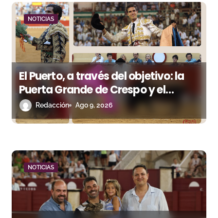
d
NOTICIAS
e
e
n
El Puerto, a través del objetivo: la
Puerta Grande de Crespo y el
t
aroma de Morante
Redacción
Ago 9, 2026
r
a
d
a
NOTICIAS
s