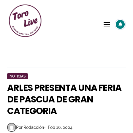
Saltar
al
contenido
NOTICIAS
ARLES PRESENTA UNA FERIA
DE PASCUA DE GRAN
CATEGORIA
Por Redacción
Feb 16, 2024