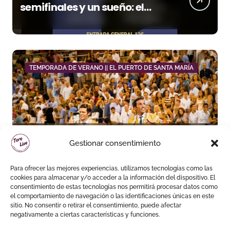
semifinales y un sueño: el
Domingo Ortega entra en su
fase decisiva
TEMPORADA DE VERANO || EL PUERTO DE SANTA MARÍA
David de Miranda sale a
Gestionar consentimiento
hombros y Borja Jiménez
firma la faena de mayor
Para ofrecer las mejores experiencias, utilizamos tecnologías como las
impacto en El Puerto
cookies para almacenar y/o acceder a la información del dispositivo. El
consentimiento de estas tecnologías nos permitirá procesar datos como
el comportamiento de navegación o las identificaciones únicas en este
sitio. No consentir o retirar el consentimiento, puede afectar
negativamente a ciertas características y funciones.