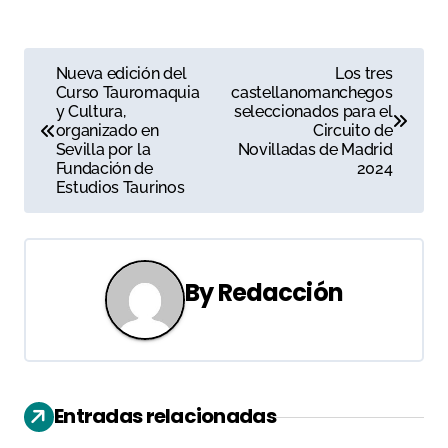
N
Nueva edición del
Los tres
Curso Tauromaquia
castellanomanchegos
a
y Cultura,
seleccionados para el
organizado en
Circuito de
v
Sevilla por la
Novilladas de Madrid
Fundación de
2024
e
Estudios Taurinos
g
a
By
Redacción
c
i
ó
Entradas relacionadas
n