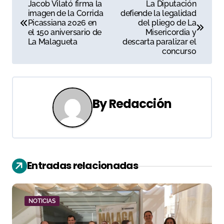
N
Jacob Vilató firma la
La Diputación
imagen de la Corrida
defiende la legalidad
a
Picassiana 2026 en
del pliego de La
el 150 aniversario de
Misericordia y
v
La Malagueta
descarta paralizar el
concurso
e
g
a
By
Redacción
c
i
ó
Entradas relacionadas
n
d
NOTICIAS