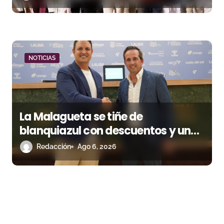
NOTICIAS
La Malagueta se tiñe de
blanquiazul con descuentos y una
corrida homenaje al Málaga CF
Redacción
Ago 6, 2026