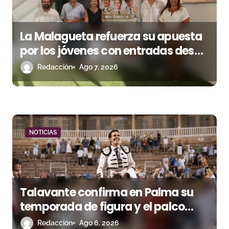
e
e
La Malagueta refuerza su apuesta
n
por los jóvenes con entradas desde
t
un euro
Redacción
Ago 7, 2026
r
a
d
NOTICIAS
a
s
Talavante confirma en Palma su
temporada de figura y el palco
niega el premio a Roca Rey
Redacción
Ago 6, 2026