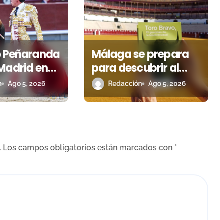
o Peñaranda
Málaga se prepara
Madrid en
para descubrir al
l premio
toro bravo como
n
Ago 5, 2026
Redacción
Ago 5, 2026
 escapó en
guardián de la
biodiversidad
.
Los campos obligatorios están marcados con
*