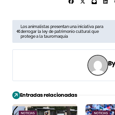
N
Los animalistas presentan una iniciativa para
derrogar la ley de patrimonio cultural que
a
protege a la tauromaquia
v
e
B
g
a
c
Entradas relacionadas
i
ó
NOTICIAS
NOTICIAS