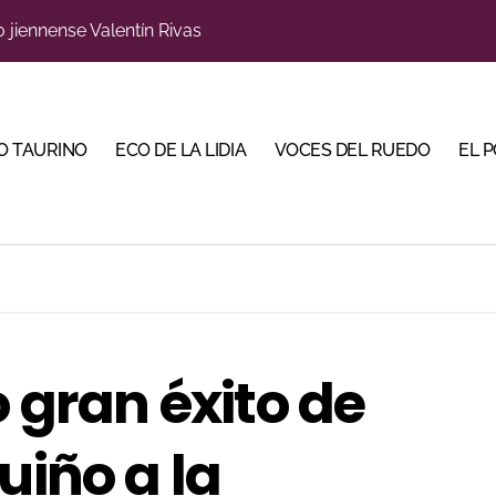
o jiennense Valentín Rivas
a una corrida de máxima seriedad para Ciudad Real (En Vídeo
s para la Semana Grande Donostiarra
O TAURINO
ECO DE LA LIDIA
VOCES DEL RUEDO
EL 
res Puertas Grandes de Madrid en una feria de alto nivel
 de Linares organiza una novillada en la plaza de toros de 
ve a Madrid en busca del premio que se le escapó en junio
scubrir al toro bravo como guardián de la biodiversidad
 en Parentis: su fractura aún no presenta consolidación
o gran éxito de
na corrida de gran trapío para la despedida de Víctor Puerto
uiño a la