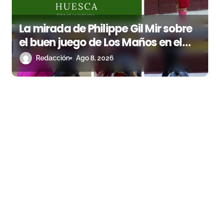
La mirada de Philippe Gil Mir sobre
el buen juego de Los Maños en el
arranque de Huesca
Redacción
Ago 8, 2026