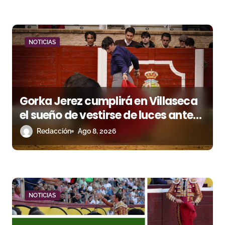
r
a
d
NOTICIAS
a
s
Gorka Jerez cumplirá en Villaseca
el sueño de vestirse de luces ante
los suyos
Redacción
Ago 8, 2026
NOTICIAS