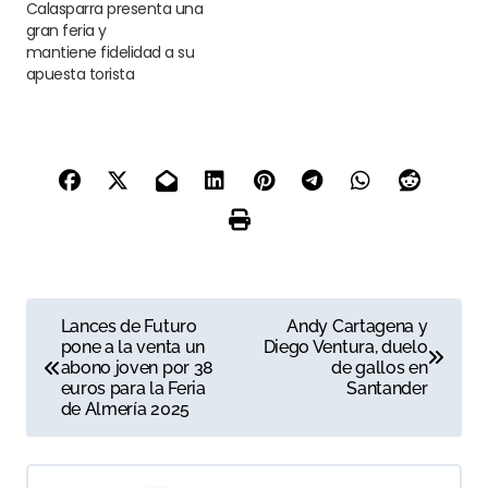
Calasparra presenta una
gran feria y
mantiene fidelidad a su
apuesta torista
N
Lances de Futuro
Andy Cartagena y
pone a la venta un
Diego Ventura, duelo
a
abono joven por 38
de gallos en
euros para la Feria
Santander
v
de Almería 2025
e