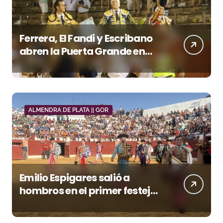
Ferrera, El Fandi y Escribano
abren la Puerta Grande en
una tarde triunfal en Azuaga
ALMENDRA DE PLATA || GOR
Emilio Espigares salió a
hombros en el primer festejo
de “La Almendra de Plata” de
la Feria de Gor