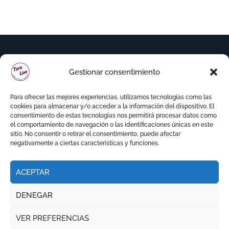
Gestionar consentimiento
Para ofrecer las mejores experiencias, utilizamos tecnologías como las
cookies para almacenar y/o acceder a la información del dispositivo. El
consentimiento de estas tecnologías nos permitirá procesar datos como
el comportamiento de navegación o las identificaciones únicas en este
sitio. No consentir o retirar el consentimiento, puede afectar
negativamente a ciertas características y funciones.
ACEPTAR
Copyright © Todos los derechos reservados
|
DENEGAR
Newspaperup
por
Themeansar
.
VER PREFERENCIAS
RITMO TAURINO
ECO DE LA LIDIA
VOCES DEL RUEDO