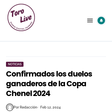
Saltar
al
contenido
NOTICIAS
Confirmados los duelos
ganaderos de la Copa
Chenel 2024
Por Redacción
Feb 12, 2024