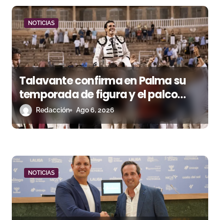
d
NOTICIAS
a
s
Talavante confirma en Palma su
temporada de figura y el palco
niega el premio a Roca Rey
Redacción
Ago 6, 2026
NOTICIAS