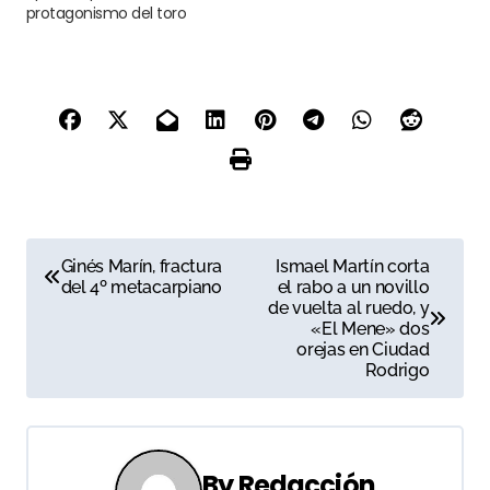
protagonismo del toro
N
Ginés Marín, fractura
Ismael Martín corta
del 4º metacarpiano
el rabo a un novillo
a
de vuelta al ruedo, y
«El Mene» dos
v
orejas en Ciudad
Rodrigo
e
g
a
By
Redacción