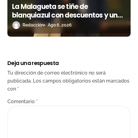
La Malagueta se tiñe de
blanquiazul con descuentos y una
corrida homenaje al Málaga CF
Redacción
Ago 6, 2026
Deja una respuesta
Tu dirección de correo electrónico no será
publicada.
Los campos obligatorios están marcados
con
*
Comentario
*