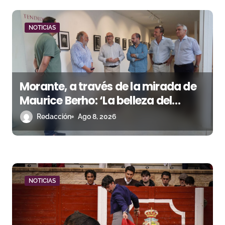
ó
n
NOTICIAS
d
e
Morante, a través de la mirada de
e
Maurice Berho: ‘La belleza del
n
misterio’ llega a La Malagueta
Redacción
Ago 8, 2026
t
r
a
NOTICIAS
d
a