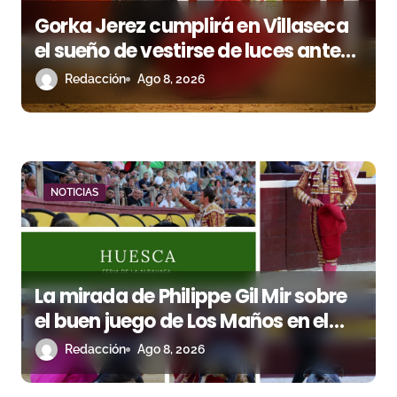
s
Gorka Jerez cumplirá en Villaseca
el sueño de vestirse de luces ante
los suyos
Redacción
Ago 8, 2026
NOTICIAS
La mirada de Philippe Gil Mir sobre
el buen juego de Los Maños en el
arranque de Huesca
Redacción
Ago 8, 2026