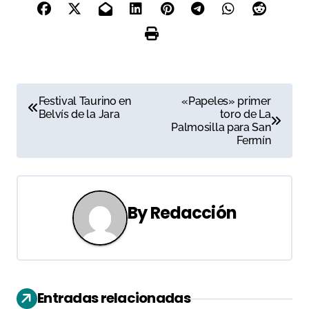
N
Festival Taurino en
«Papeles» primer
Belvís de la Jara
toro de La
a
Palmosilla para San
Fermín
v
e
g
By
Redacción
a
c
i
Entradas relacionadas