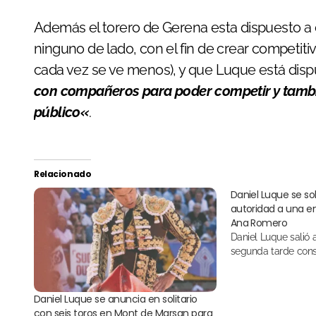
Además el torero de Gerena esta dispuesto a
ninguno de lado, con el fin de crear competit
cada vez se ve menos), y que Luque está disp
con compañeros para poder competir y también
público
«
.
Relacionado
Daniel Luque se s
autoridad a una e
Ana Romero
Daniel Luque salió a hombros por
segunda tarde cons
Daniel Luque se anuncia en solitario
con seis toros en Mont de Marsan para