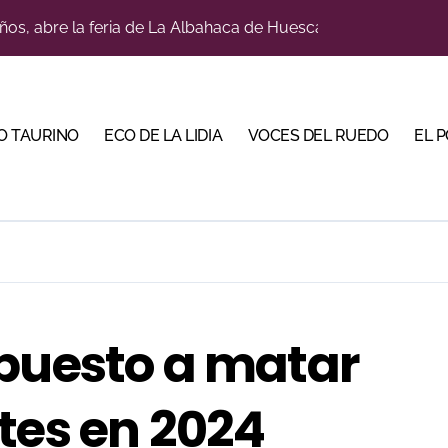
a con alicientes y marcado acento torista
tiembre de desafíos y variedad ganadera
 apuesta por los jóvenes con entradas desde un euro
O TAURINO
ECO DE LA LIDIA
VOCES DEL RUEDO
EL 
ma su temporada de figura y el palco niega el premio a Roc
lotito’ sobresale en una noche gris en Las Ventas
n el cuadro de honor de las Colombinas 2026
e de Tauroemoción en Huesca: «Todas las figuras del toreo qui
orino Martín para su regreso a Huesca trece años después (Im
spuesto a matar
bre la corrida de seis rejoneadores en El Puerto de Santa Ma
tes en 2024