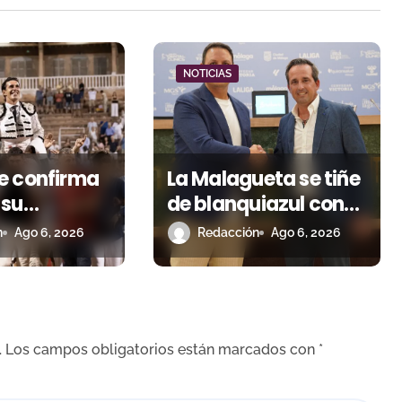
NOTICIAS
e confirma
La Malagueta se tiñe
 su
de blanquiazul con
a de figura
descuentos y una
n
Ago 6, 2026
Redacción
Ago 6, 2026
 niega el
corrida homenaje al
 Roca Rey
Málaga CF
.
Los campos obligatorios están marcados con
*