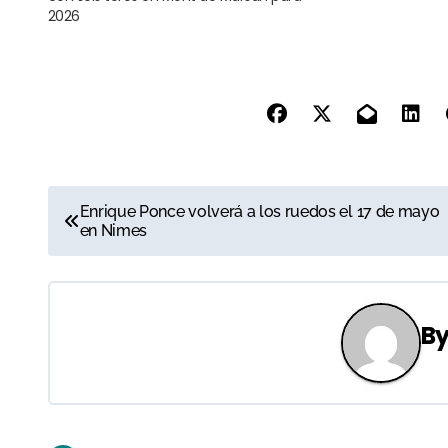
2026
N
Enrique Ponce volverá a los ruedos el 17 de mayo
en Nimes
a
v
e
B
g
a