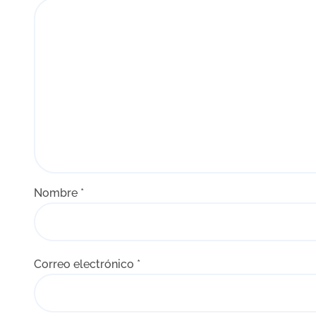
d
a
s
Nombre
*
Correo electrónico
*