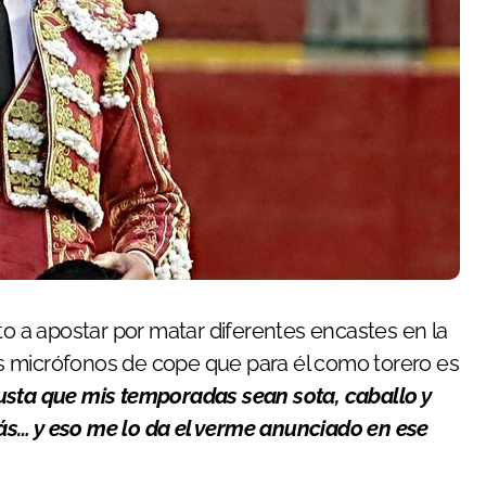
o a apostar por matar diferentes encastes en la
s micrófonos de cope que para él como torero es
sta que mis temporadas sean sota, caballo y
ás… y eso me lo da el verme anunciado en ese