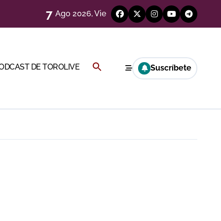
7
Ago 2026, Vie
Buscar:
PODCAST DE TOROLIVE
Suscríbete
a Rey
BOTÓN DE BÚSQUEDA
eren venir a esta feria»
ágenes)
ría esta noche