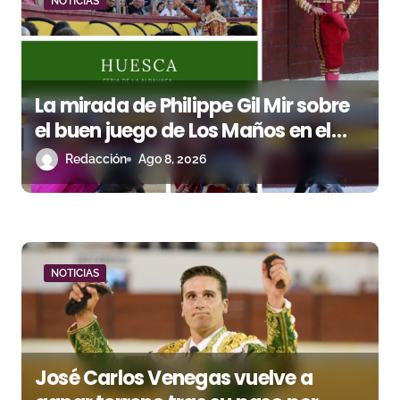
NOTICIAS
a
s
La mirada de Philippe Gil Mir sobre
el buen juego de Los Maños en el
arranque de Huesca
Redacción
Ago 8, 2026
NOTICIAS
José Carlos Venegas vuelve a