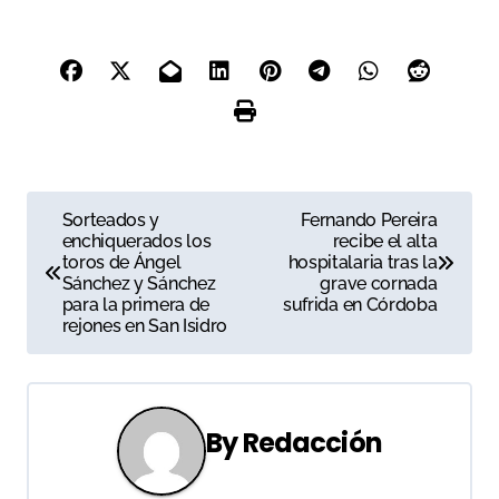
N
Sorteados y
Fernando Pereira
enchiquerados los
recibe el alta
a
toros de Ángel
hospitalaria tras la
Sánchez y Sánchez
grave cornada
v
para la primera de
sufrida en Córdoba
rejones en San Isidro
e
g
a
By
Redacción
c