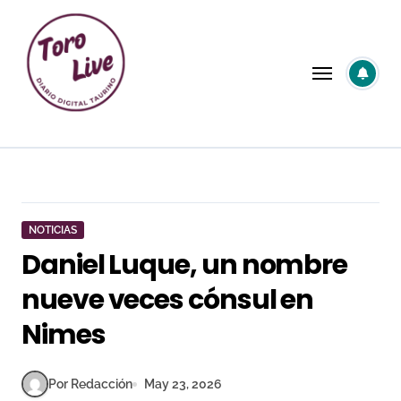
Saltar
al
contenido
NOTICIAS
Daniel Luque, un nombre
nueve veces cónsul en
Nimes
Por Redacción
May 23, 2026