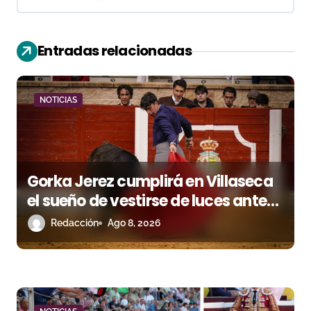
i
ó
Entradas relacionadas
n
d
NOTICIAS
e
e
Gorka Jerez cumplirá en Villaseca
n
el sueño de vestirse de luces ante
t
los suyos
Redacción
Ago 8, 2026
r
a
d