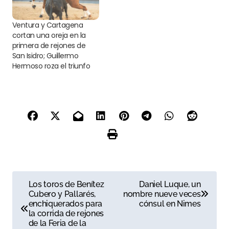
Ventura y Cartagena
cortan una oreja en la
primera de rejones de
San Isidro; Guillermo
Hermoso roza el triunfo
N
Los toros de Benítez
Daniel Luque, un
Cubero y Pallarés,
nombre nueve veces
a
enchiquerados para
cónsul en Nimes
la corrida de rejones
v
de la Feria de la