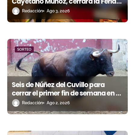
Cayetano Muñoz, cerrará la Feria
t
de las Colombinas 2026
Redacción
Ago 3, 2026
r
a
d
SORTEO
a
s
Seis de Núñez del Cuvillo para
cerrar el primer fin de semana en El
Puerto de Santa María
Redacción
Ago 2, 2026