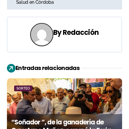
Salud en Córdoba
e
g
a
By
Redacción
c
i
ó
Entradas relacionadas
n
d
SORTEO
e
e
“Soñador ”, de la ganadería de
n