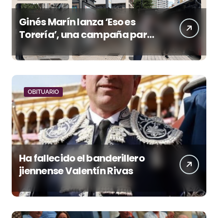
Ginés Marín lanza ‘Eso es
Torería’, una campaña para
reivindicar los valores del
toreo más allá del ruedo
OBITUARIO
Ha fallecido el banderillero
jiennense Valentín Rivas