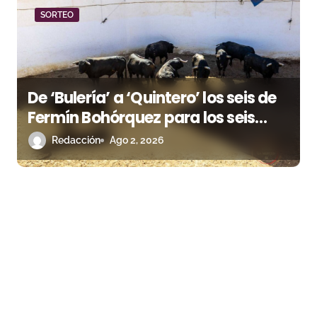
SORTEO
De ‘Bulería’ a ‘Quintero’ los seis de
Fermín Bohórquez para los seis
rejoneadores esta tarde en Huelva
Redacción
Ago 2, 2026