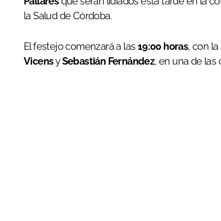
Pallarés
que serán lidiados esta tarde en la co
la Salud de Córdoba.
El festejo comenzará a las
19:00 horas
, con l
Vicens
y
Sebastián Fernández
, en una de las