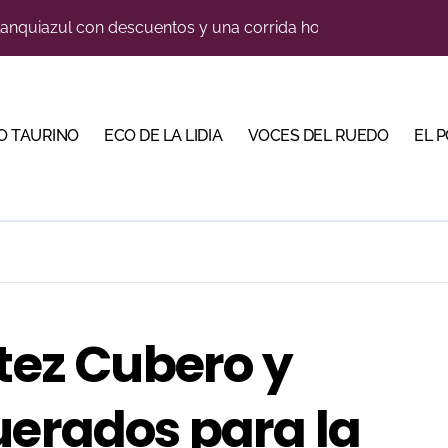
blanquiazul con descuentos y una corrida homenaje al Málag
illeros en una feria que vuelve a mirar al futuro
orino Martín para su regreso a Huesca trece años después (Im
O TAURINO
ECO DE LA LIDIA
VOCES DEL RUEDO
EL 
cigrande para Morante y Manzanares en Illumbe (Vídeo e imá
 Almendralejo para impulsar la corrida de la Piedad
, gastronomía y talento de la tierra en La Malagueta
 Calamocha con una corrida de imponente presencia
trarse con la luz del toreo
ítez Cubero y
 en Cehegín para celebrar los 125 años de su plaza
e de Tauroemoción en Huesca: «Todas las figuras del toreo qui
uerados para la