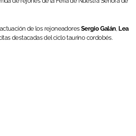
rrida de rejones de la Feria de Nuestra Señora de
a actuación de los rejoneadores
Sergio Galán
,
Lea
 citas destacadas del ciclo taurino cordobés.