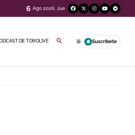
6
a CF
Ago 2026, Jue
ágenes)
Buscar:
PODCAST DE TOROLIVE
Suscríbete
genes desde el campo)
BOTÓN DE BÚSQUEDA
eren venir a esta feria»