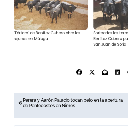
‘Tártaro’ de Benítez Cubero abre los
Sorteados los toros
rejones en Málaga
Benítez Cubero para
San Juan de Soria
N
Perera y Aarón Palacio tocan pelo en la apertura
de Pentecostés en Nimes
a
v