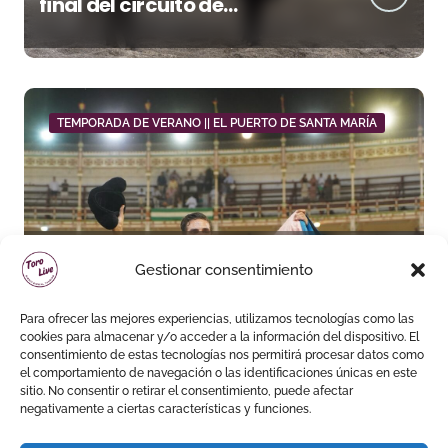
final del circuito de
novilladas de Andalucía en
Málaga
TEMPORADA DE VERANO || EL PUERTO DE SANTA MARÍA
Daniel Crespo reivindica su
Gestionar consentimiento
sitio con una gran faena y dos
orejas
Para ofrecer las mejores experiencias, utilizamos tecnologías como las
cookies para almacenar y/o acceder a la información del dispositivo. El
consentimiento de estas tecnologías nos permitirá procesar datos como
el comportamiento de navegación o las identificaciones únicas en este
sitio. No consentir o retirar el consentimiento, puede afectar
negativamente a ciertas características y funciones.