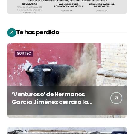
Te has perdido
SORTEO
‘Venturoso’ de Hermanos
García Jiménez cerrará la
temporada de El Puerto