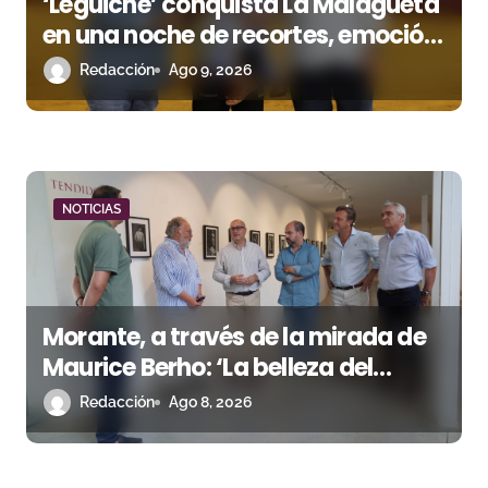
‘Leguiche’ conquista La Malagueta
en una noche de recortes, emoción
y gran ambiente
Redacción
Ago 9, 2026
NOTICIAS
Morante, a través de la mirada de
Maurice Berho: ‘La belleza del
misterio’ llega a La Malagueta
Redacción
Ago 8, 2026