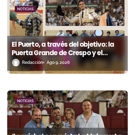
d
NOTICIAS
e
e
El Puerto, a través del objetivo: la
n
Puerta Grande de Crespo y el
t
aroma de Morante
Redacción
Ago 9, 2026
r
a
d
NOTICIAS
a
s