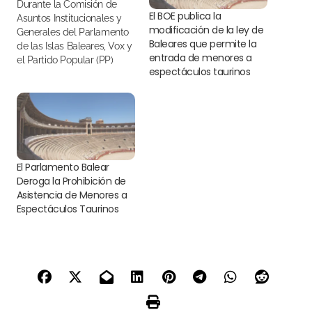
Durante la Comisión de
El BOE publica la
Asuntos Institucionales y
modificación de la ley de
Generales del Parlamento
Baleares que permite la
de las Islas Baleares, Vox y
entrada de menores a
el Partido Popular (PP)
espectáculos taurinos
alcanzaron un acuerdo
para permitir que los
menores de 16 años
puedan asistir a corridas
de toros
El Parlamento Balear
Deroga la Prohibición de
Asistencia de Menores a
Espectáculos Taurinos