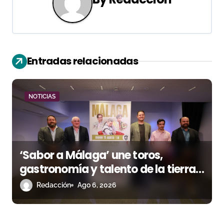
c
i
ó
Entradas relacionadas
n
d
NOTICIAS
e
e
n
‘Sabor a Málaga’ une toros,
gastronomía y talento de la tierra
t
en La Malagueta
Redacción
Ago 6, 2026
r
a