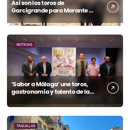
Así son los toros de
Garcigrande para Morante y
Manzanares en Illumbe
(Vídeo e imágenes desde el
campo)
NOTICIAS
‘Sabor a Málaga’ une toros,
gastronomía y talento de la
tierra en La Malagueta
TAQUILLAS