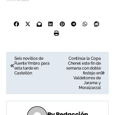
N
Seis novillos de
Continúa la Copa
Fuente Ymbro para
Chenel este fin de
a
esta tarde en
semana con doble
Castellón
festejo en
v
Valdetorres de
Jarama y
e
Moralzarzal
g
a
By
Redacción