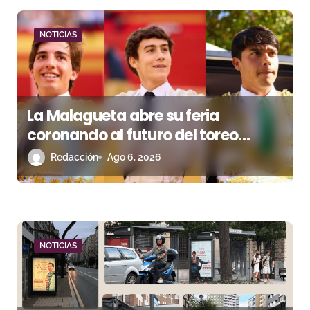
d
a
NOTICIAS
s
La Malagueta abre su feria
coronando al futuro del toreo
andaluz
Redacción
Ago 6, 2026
NOTICIAS