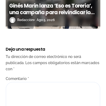
Ginés Marín lanza ‘Eso es Torería’,
una campaña para reivindicar los
valores del toreo más allá del ruedo
Redacción
Ago 5, 2026
Deja una respuesta
Tu dirección de correo electrónico no será
publicada.
Los campos obligatorios están marcados
con
*
Comentario
*