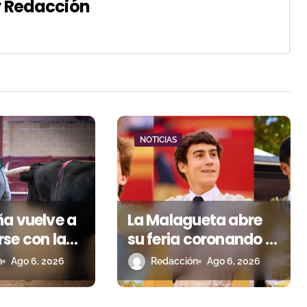
y
Redacción
NOTICIAS
ña vuelve a
La Malagueta abre
se con la
su feria coronando al
reo
futuro del toreo
n
Ago 6, 2026
Redacción
Ago 6, 2026
andaluz