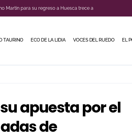
orino Martín para su regreso a Huesca trece años después (Im
cigrande para Morante y Manzanares en Illumbe (Vídeo e imá
, gastronomía y talento de la tierra en La Malagueta
trarse con la luz del toreo
O TAURINO
ECO DE LA LIDIA
VOCES DEL RUEDO
EL 
 Calamocha con una corrida de imponente presencia
ria con largas colas en la renovación de abonos
 en Cehegín para celebrar los 125 años de su plaza
eria con largas colas y varias tardes camino del lleno
a coronando al futuro del toreo andaluz
su apuesta por el
e de Tauroemoción en Huesca: «Todas las figuras del toreo qui
lladas de