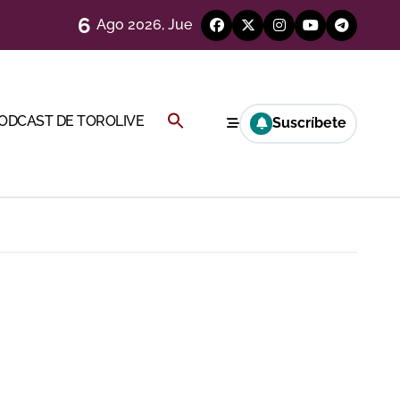
ágenes)
6
Ago 2026, Jue
genes desde el campo)
Buscar:
PODCAST DE TOROLIVE
Suscríbete
BOTÓN DE BÚSQUEDA
eren venir a esta feria»