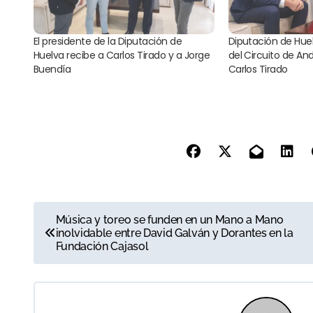
El presidente de la Diputación de
Diputación de Hue
Huelva recibe a Carlos Tirado y a Jorge
del Circuito de And
Buendía
Carlos Tirado
N
Música y toreo se funden en un Mano a Mano
inolvidable entre David Galván y Dorantes en la
a
Fundación Cajasol
v
e