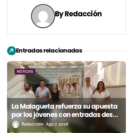
e
g
By
Redacción
a
c
i
Entradas relacionadas
ó
n
NOTICIAS
d
e
La Malagueta refuerza su apuesta
e
por los jóvenes con entradas desde
n
un euro
Redacción
Ago 7, 2026