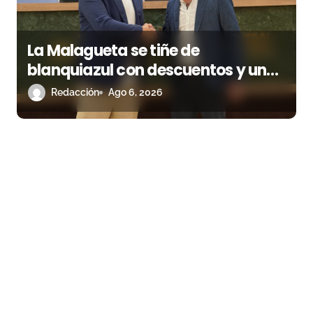
La Malagueta se tiñe de
blanquiazul con descuentos y una
corrida homenaje al Málaga CF
Redacción
Ago 6, 2026