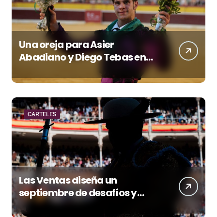
Una oreja para Asier
Abadiano y Diego Tebas en
una apertura de la Albahaca
marcada por el buen juego
de Los Maños
CARTELES
Las Ventas diseña un
septiembre de desafíos y
variedad ganadera