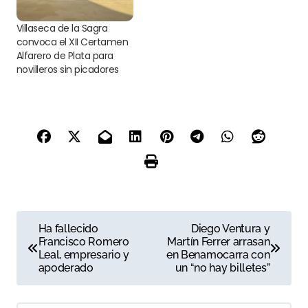
Villaseca de la Sagra
convoca el XII Certamen
Alfarero de Plata para
novilleros sin picadores
N
Ha fallecido
Diego Ventura y
Francisco Romero
Martín Ferrer arrasan
a
Leal, empresario y
en Benamocarra con
apoderado
un “no hay billetes”
v